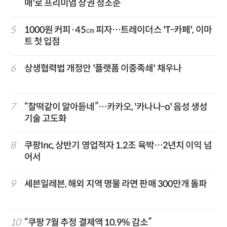
매'로 프리미엄 상권 정조준
5
1000원 커피·45㎝ 피자…트레이더스 'T-카페', 이마
트 첫 입점
6
상생협력법 개정안 '플랫폼 이중족쇄' 채우나
7
“찰떡같이 알아듣네”…카카오, '카나나-o' 음성 생성
기술 고도화
8
쿠팡Inc, 상반기 영업적자 1.2조 육박…2년치 이익 넘
어서
9
세븐일레븐, 해외 지역 명물 라면 판매 300만개 돌파
10
“쿠팡 7월 추정 결제액 10.9% 감소”