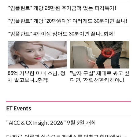
ET Events
"AICC & CX Insight 2026" 9월 9일 개최