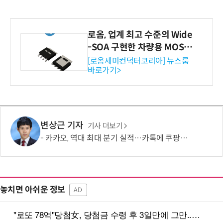
로옴, 업계 최고 수준의 Wide
-SOA 구현한 차량용 MOSF
ET 개발
[로옴세미컨덕터코리아] 뉴스룸
바로가기>
변상근 기자
기사 더보기
카카오, 역대 최대 분기 실적…카톡에 쿠팡이츠 연동해 주문부터 결제까지
놓치면 아쉬운 정보
AD