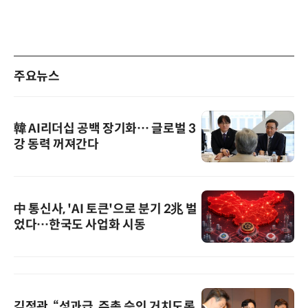
주요뉴스
韓 AI리더십 공백 장기화… 글로벌 3
강 동력 꺼져간다
中 통신사, 'AI 토큰'으로 분기 2兆 벌
었다…한국도 사업화 시동
김정관, “성과급, 주총 승인 거치도록