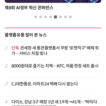
제8회 AI정부 혁신 콘퍼런스
플랫폼유통 많이 본 뉴스
1
단독
관세청 새 통관플랫폼서 쿠팡 '로켓직구' 배제 위
기…서비스 차질 빚나
2
8000원대로 즐기는 치맥…KFC, 여름 한정 세트 출시
3
CJ대한통운, 이마트24 택배 다시 맡는다
4
다이소, 강남 3구 매장 1년 새 19개→41개…'박리다