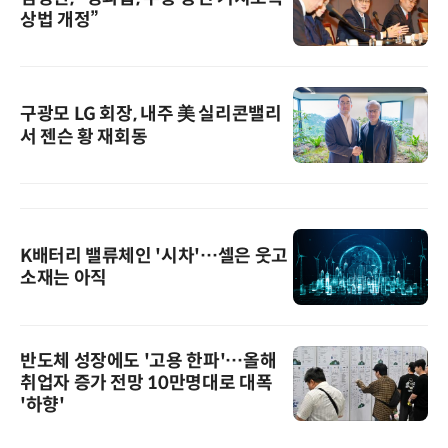
상법 개정”
구광모 LG 회장, 내주 美 실리콘밸리
서 젠슨 황 재회동
K배터리 밸류체인 '시차'…셀은 웃고
소재는 아직
반도체 성장에도 '고용 한파'…올해
취업자 증가 전망 10만명대로 대폭
'하향'