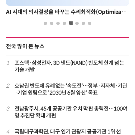
AI 시대의 의사결정을 바꾸는 수리최적화(Optimization): 실제 산업 적용 사례와 활용 전략
전국 많이 본 뉴스
1
포스텍·삼성전자, 3D 낸드(NAND) 반도체 한계 넘는
기술 개발
2
호남권 반도체 유례없는 '속도전'…정부·지자체·기관
·기업 원팀으로 '2030년 6월 양산' 목표
3
전남광주시, 45개 공공기관 유치 막판 총력전…100여
명 추진단 확대 개편
4
국립대구과학관, 대구 인기 관광지 공공기관 1위 선