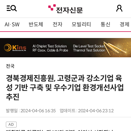
AI·SW
반도체
전자
모빌리티
통신
경제
전국
경북경제진흥원, 고령군과 강소기업 육
성 기반 구축 및 우수기업 환경개선사업
추진
발행일 : 2024-04-06 16:35
업데이트 : 2024-04-06 23:12