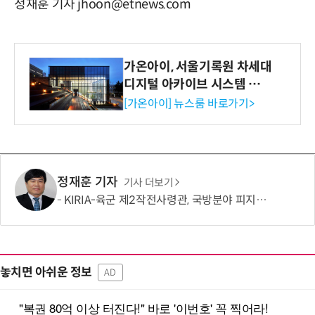
정재훈 기자 jhoon@etnews.com
가온아이, 서울기록원 차세대
디지털 아카이브 시스템 구축
수행
[가온아이] 뉴스룸 바로가기>
정재훈 기자
기사 더보기
KIRIA-육군 제2작전사령관, 국방분야 피지컬 AI기반 로봇전환 확산 간담회
놓치면 아쉬운 정보
AD