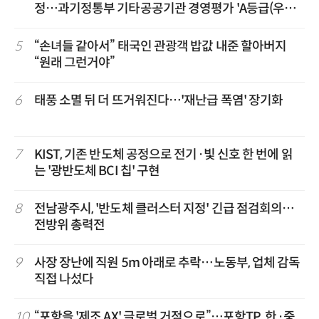
정…과기정통부 기타공공기관 경영평가 'A등급(우수)'
겹경사
5
“손녀들 같아서” 태국인 관광객 밥값 내준 할아버지
“원래 그런거야”
6
태풍 소멸 뒤 더 뜨거워진다…'재난급 폭염' 장기화
7
KIST, 기존 반도체 공정으로 전기·빛 신호 한 번에 읽
는 '광반도체 BCI 칩' 구현
8
전남광주시, '반도체 클러스터 지정' 긴급 점검회의…
전방위 총력전
9
사장 장난에 직원 5m 아래로 추락…노동부, 업체 감독
직접 나섰다
10
“포항을 '제조 AX' 글로벌 거점으로”…포항TP, 한·중