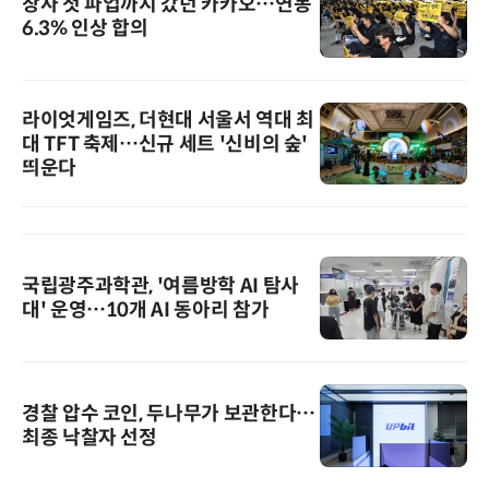
창사 첫 파업까지 갔던 카카오…연봉
6.3% 인상 합의
라이엇게임즈, 더현대 서울서 역대 최
대 TFT 축제…신규 세트 '신비의 숲'
띄운다
국립광주과학관, '여름방학 AI 탐사
대' 운영…10개 AI 동아리 참가
경찰 압수 코인, 두나무가 보관한다…
최종 낙찰자 선정