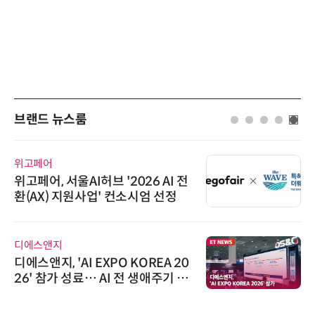
브랜드 뉴스룸
위고페어
위고페어, 서울AI허브 '2026 AI 전
환(AX) 지원사업' 컨소시엄 선정
디에스앤지
디에스앤지, 'AI EXPO KOREA 20
26' 참가 성료… AI 전 생애주기 아
우르는 통합 솔루션 선봬