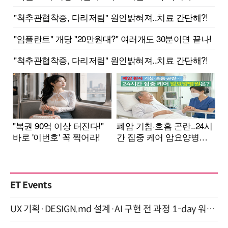
ET Events
UX 기획·DESIGN.md 설계·AI 구현 전 과정 1-day 워크숍 with Claude Code·Codex 9월 15일 개최