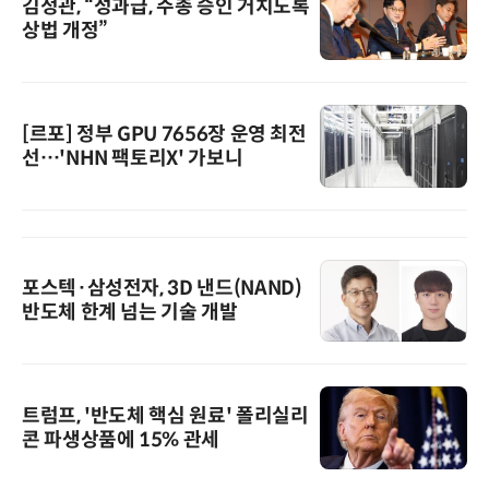
김정관, “성과급, 주총 승인 거치도록
상법 개정”
[르포] 정부 GPU 7656장 운영 최전
선…'NHN 팩토리X' 가보니
포스텍·삼성전자, 3D 낸드(NAND)
반도체 한계 넘는 기술 개발
트럼프, '반도체 핵심 원료' 폴리실리
콘 파생상품에 15% 관세