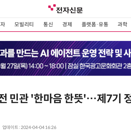
전자
모빌리티
통신
경제
플랫폼·유통
과학
전 민관 '한마음 한뜻'…제7기 
업데이트 : 2024-04-04 16:26