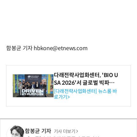
함봉균 기자 hbkone@etnews.com
다래전략사업화센터, 'BIO U
SA 2026'서 글로벌 빅파마
와의 비즈니스 미팅 지원…K
[다래전략사업화센터] 뉴스룸 바
로가기>
-바이오 해외 진출 교두보 확
보
함봉균 기자
기사 더보기