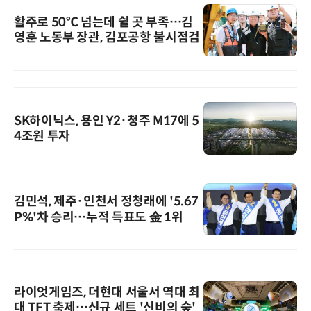
활주로 50℃ 넘는데 쉴 곳 부족…김
영훈 노동부 장관, 김포공항 불시점검
SK하이닉스, 용인 Y2·청주 M17에 5
4조원 투자
김민석, 제주·인천서 정청래에 '5.67
P%'차 승리…누적 득표도 金 1위
라이엇게임즈, 더현대 서울서 역대 최
대 TFT 축제…신규 세트 '신비의 숲'