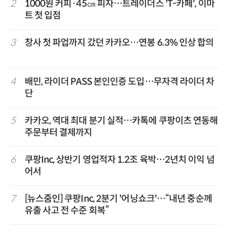
2
1000원 커피·45㎝ 피자…트레이더스 'T-카페', 이마
트 첫 입점
3
창사 첫 파업까지 갔던 카카오…연봉 6.3% 인상 합의
4
배민, 라이더 PASS 본인인증 도입…무자격 라이더 차
단
5
카카오, 역대 최대 분기 실적…카톡에 쿠팡이츠 연동해
주문부터 결제까지
6
쿠팡Inc, 상반기 영업적자 1.2조 육박…2년치 이익 넘
어서
7
[뉴스줌인] 쿠팡Inc, 2분기 '어닝쇼크'…“내년 중순께
유출 사고 전 수준 회복”