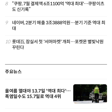
8
“쿠팡, 7월 결제액 6조1100억 '역대 최대'…쿠팡이츠
도 신기록”
9
네이버, 2분기 매출 3조3888억원…분기 기준 역대 최
대
10
롯데百, 잠실서 첫 '서머마켓' 개최…포켓몬 별빛낙원
꾸린다
주요뉴스
올여름 열대야 13.7일 '역대 최다'…
폭염일수도 15.7일로 역대 4위