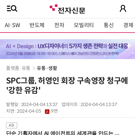
AI·SW
반도체
전자
모빌리티
통신
경제
플랫폼·유통
유통·생활
SPC그룹, 허영인 회장 구속영장 청구에
'강한 유감'
발행일 : 2024-04-04 13:37
업데이트 : 2024-04-04 13:37
지면 :
2024-04-05
9면
단순 기획자에서 AI 에이전트의 세계관을 만드는 지식 설계자로.. (8/20 강남역)