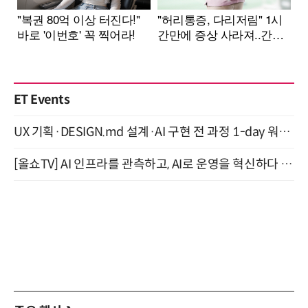
ET Events
UX 기획·DESIGN.md 설계·AI 구현 전 과정 1-day 워크숍 with Claude Code·Codex 9월 15일 개최
[올쇼TV] AI 인프라를 관측하고, AI로 운영을 혁신하다 (8월 11일 생방송)