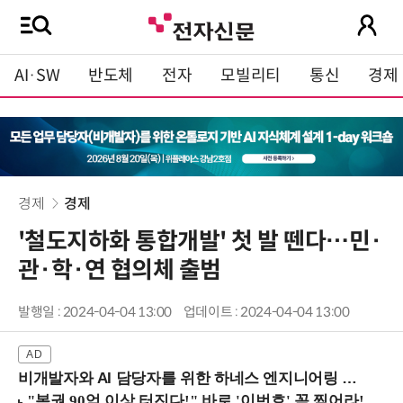
AI·SW
반도체
전자
모빌리티
통신
경제
경제
경제
'철도지하화 통합개발' 첫 발 뗀다…민·
관·학·연 협의체 출범
발행일 : 2024-04-04 13:00
업데이트 : 2024-04-04 13:00
비개발자와 AI 담당자를 위한 하네스 엔지니어링 입문과정 (8/20 신논현역)