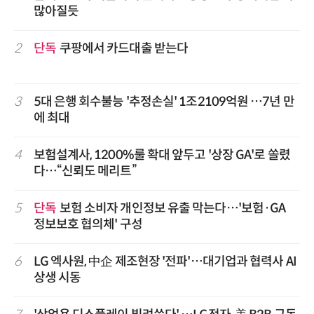
많아질듯
2
단독
쿠팡에서 카드대출 받는다
3
5대 은행 회수불능 '추정손실' 1조2109억원 …7년 만
에 최대
4
보험설계사, 1200%룰 확대 앞두고 '상장 GA'로 쏠렸
다…“신뢰도 메리트”
5
단독
보험 소비자 개인정보 유출 막는다…'보험·GA
정보보호 협의체' 구성
6
LG 엑사원, 中企 제조현장 '전파'…대기업과 협력사 AI
상생 시동