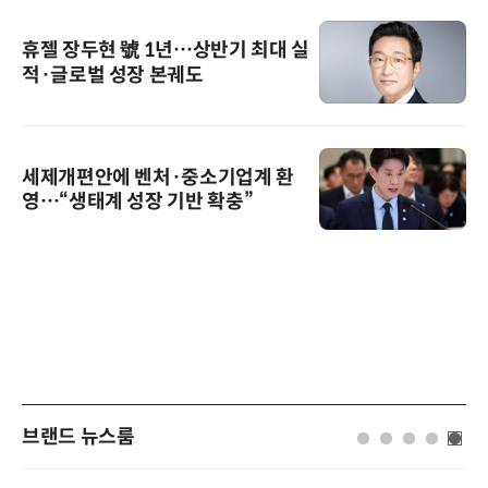
휴젤 장두현 號 1년…상반기 최대 실
적·글로벌 성장 본궤도
세제개편안에 벤처·중소기업계 환
영…“생태계 성장 기반 확충”
브랜드 뉴스룸