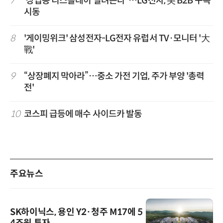
7
'상업용 디스플레이 빌려쓴다' …LG전자, 美 B2B 구독
시동
8
'게이밍위크' 삼성전자-LG전자 유럽서 TV·모니터 '大
戰'
9
“상장폐지 막아라”…중소 가전 기업, 주가 부양 '총력
전'
10
코스피 급등에 매수 사이드카 발동
주요뉴스
SK하이닉스, 용인 Y2·청주 M17에 5
4조원 투자