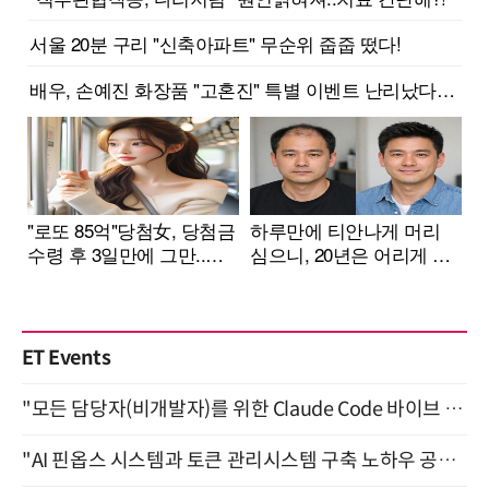
ET Events
"모든 담당자(비개발자)를 위한 Claude Code 바이브 코딩 2-day 부트캠프" 9월 16~17일 개최
"AI 핀옵스 시스템과 토큰 관리시스템 구축 노하우 공개" 잠실 한국광고문화회관 2층 대회의실 (8/21)