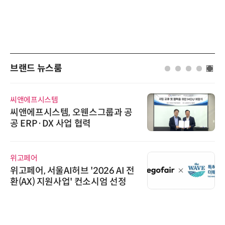
브랜드 뉴스룸
씨앤에프시스템
씨앤에프시스템, 오웬스그룹과 공
공 ERP·DX 사업 협력
위고페어
위고페어, 서울AI허브 '2026 AI 전
환(AX) 지원사업' 컨소시엄 선정