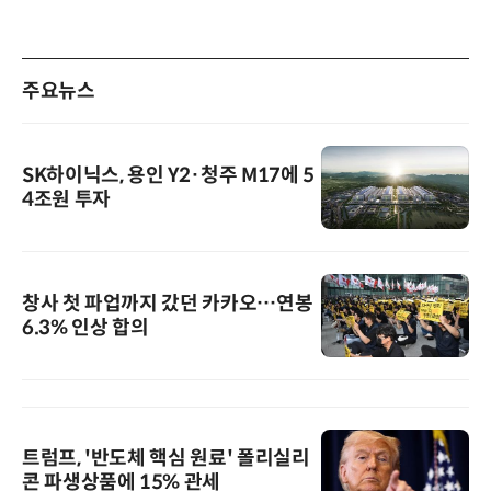
주요뉴스
SK하이닉스, 용인 Y2·청주 M17에 5
4조원 투자
창사 첫 파업까지 갔던 카카오…연봉
6.3% 인상 합의
트럼프, '반도체 핵심 원료' 폴리실리
콘 파생상품에 15% 관세