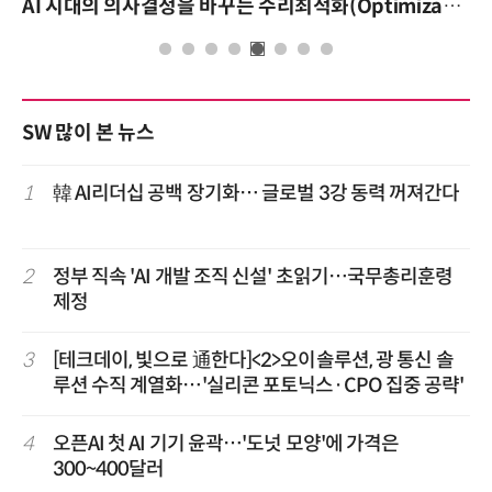
AI 시대의 의사결정을 바꾸는 수리최적화(Optimization): 실제 산업 적용 사례와 활용 전략
SW 많이 본 뉴스
1
韓 AI리더십 공백 장기화… 글로벌 3강 동력 꺼져간다
2
정부 직속 'AI 개발 조직 신설' 초읽기…국무총리훈령
제정
3
[테크데이, 빛으로 通한다]<2>오이솔루션, 광 통신 솔
루션 수직 계열화…'실리콘 포토닉스·CPO 집중 공략'
4
오픈AI 첫 AI 기기 윤곽…'도넛 모양'에 가격은
300~400달러