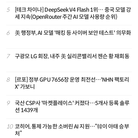
5
[테크 차이나] DeepSeek V4 Flash 1위… 중국 모델 강
세 지속(OpenRouter 주간 AI 모델 사용량 순위)
6
美 행정부, AI 모델 '해킹 등 사이버 보안 테스트' 의무화
7
구광모 LG 회장, 내주 美 실리콘밸리서 젠슨 황 재회동
8
[르포] 정부 GPU 7656장 운영 최전선…'NHN 팩토리
X' 가보니
9
국산 CSP사 '마켓플레이스' 커졌다…5개사 등록 솔루
션 1439개
10
코히어, 통제 가능한 소버린 AI 지원…“韓이 아태 승부
처”