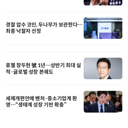
경찰 압수 코인, 두나무가 보관한다…
최종 낙찰자 선정
휴젤 장두현 號 1년…상반기 최대 실
적·글로벌 성장 본궤도
세제개편안에 벤처·중소기업계 환
영…“생태계 성장 기반 확충”