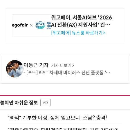
위고페어, 서울AI허브 '2026
AI 전환(AX) 지원사업' 컨소
시엄 선정
[위고페어] 뉴스룸 바로가기>
이동근 기자
기사 더보기
[포토] KIST 차세대 바이러스 진단 플랫폼 '퓨전 어세이' 개발
놓치면 아쉬운 정보
AD