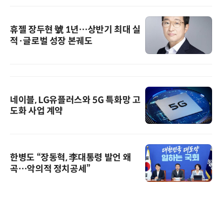
휴젤 장두현 號 1년…상반기 최대 실
적·글로벌 성장 본궤도
네이블, LG유플러스와 5G 특화망 고
도화 사업 계약
한병도 “장동혁, 李대통령 발언 왜
곡…악의적 정치공세”