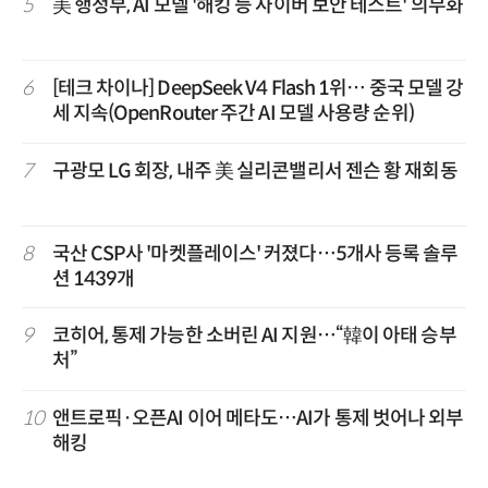
5
美 행정부, AI 모델 '해킹 등 사이버 보안 테스트' 의무화
6
[테크 차이나] DeepSeek V4 Flash 1위… 중국 모델 강
세 지속(OpenRouter 주간 AI 모델 사용량 순위)
7
구광모 LG 회장, 내주 美 실리콘밸리서 젠슨 황 재회동
8
국산 CSP사 '마켓플레이스' 커졌다…5개사 등록 솔루
션 1439개
9
코히어, 통제 가능한 소버린 AI 지원…“韓이 아태 승부
처”
10
앤트로픽·오픈AI 이어 메타도…AI가 통제 벗어나 외부
해킹