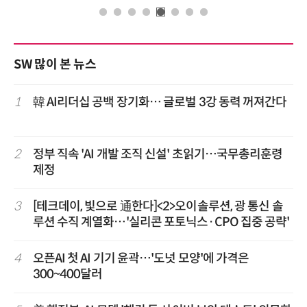
SW 많이 본 뉴스
1
韓 AI리더십 공백 장기화… 글로벌 3강 동력 꺼져간다
2
정부 직속 'AI 개발 조직 신설' 초읽기…국무총리훈령
제정
3
[테크데이, 빛으로 通한다]<2>오이솔루션, 광 통신 솔
루션 수직 계열화…'실리콘 포토닉스·CPO 집중 공략'
4
오픈AI 첫 AI 기기 윤곽…'도넛 모양'에 가격은
300~400달러