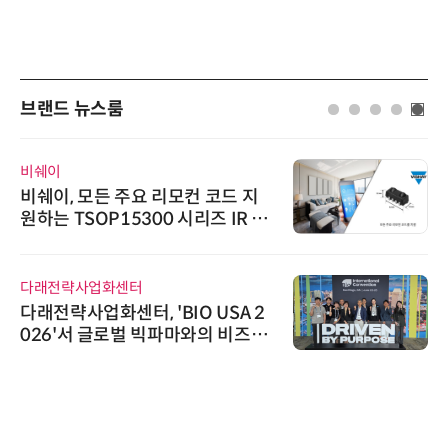
브랜드 뉴스룸
비쉐이
비쉐이, 모든 주요 리모컨 코드 지
원하는 TSOP15300 시리즈 IR 수
신기 출시
다래전략사업화센터
다래전략사업화센터, 'BIO USA 2
026'서 글로벌 빅파마와의 비즈니
스 미팅 지원…K-바이오 해외 진출
교두보 확보