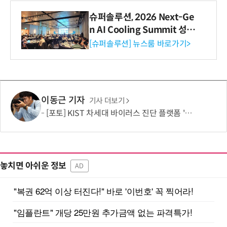
슈퍼솔루션, 2026 Next-Ge
n AI Cooling Summit 성황
리 성료
[슈퍼솔루션] 뉴스룸 바로가기>
이동근 기자
기사 더보기
[포토] KIST 차세대 바이러스 진단 플랫폼 '퓨전 어세이' 개발
놓치면 아쉬운 정보
AD