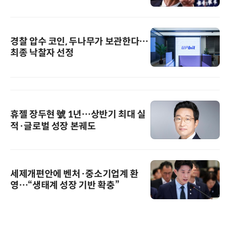
경찰 압수 코인, 두나무가 보관한다…
최종 낙찰자 선정
휴젤 장두현 號 1년…상반기 최대 실
적·글로벌 성장 본궤도
세제개편안에 벤처·중소기업계 환
영…“생태계 성장 기반 확충”