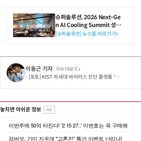
슈퍼솔루션, 2026 Next-Ge
n AI Cooling Summit 성황
리 성료
[슈퍼솔루션] 뉴스룸 바로가기>
이동근 기자
기사 더보기
[포토] KIST 차세대 바이러스 진단 플랫폼 '퓨전 어세이' 개발
놓치면 아쉬운 정보
AD