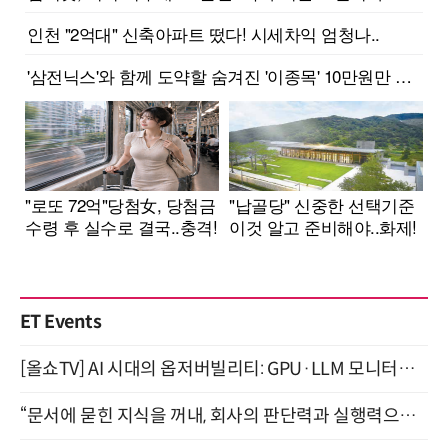
ET Events
[올쇼TV] AI 시대의 옵저버빌리티: GPU·LLM 모니터링부터 AI 기반 장애 대응까지 (8/11 생방송)
“문서에 묻힌 지식을 꺼내, 회사의 판단력과 실행력으로 바꾸다” (8/20)