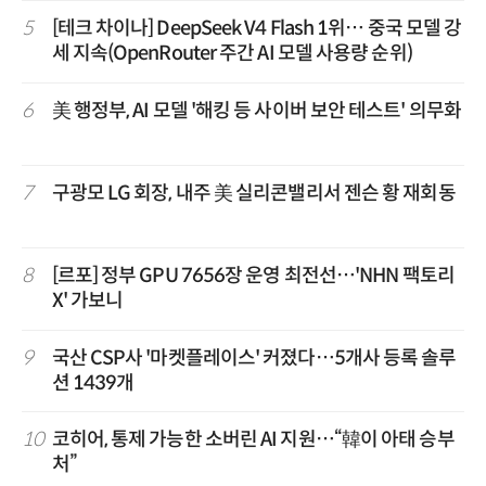
5
[테크 차이나] DeepSeek V4 Flash 1위… 중국 모델 강
세 지속(OpenRouter 주간 AI 모델 사용량 순위)
6
美 행정부, AI 모델 '해킹 등 사이버 보안 테스트' 의무화
7
구광모 LG 회장, 내주 美 실리콘밸리서 젠슨 황 재회동
8
[르포] 정부 GPU 7656장 운영 최전선…'NHN 팩토리
X' 가보니
9
국산 CSP사 '마켓플레이스' 커졌다…5개사 등록 솔루
션 1439개
10
코히어, 통제 가능한 소버린 AI 지원…“韓이 아태 승부
처”