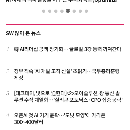
AI 시대의 의사결정을 바꾸는 수리최적화(Optimization): 실제 산업 적용 사례와 활용 전략
SW 많이 본 뉴스
1
韓 AI리더십 공백 장기화… 글로벌 3강 동력 꺼져간다
2
정부 직속 'AI 개발 조직 신설' 초읽기…국무총리훈령
제정
3
[테크데이, 빛으로 通한다]<2>오이솔루션, 광 통신 솔
루션 수직 계열화…'실리콘 포토닉스·CPO 집중 공략'
4
오픈AI 첫 AI 기기 윤곽…'도넛 모양'에 가격은
300~400달러