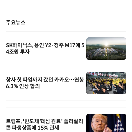
주요뉴스
SK하이닉스, 용인 Y2·청주 M17에 5
4조원 투자
창사 첫 파업까지 갔던 카카오…연봉
6.3% 인상 합의
트럼프, '반도체 핵심 원료' 폴리실리
콘 파생상품에 15% 관세