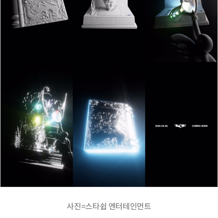
사진=스타쉽 엔터테인먼트