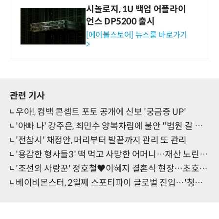
시놀로지, 1U 백업 어플라이
언스 DP5200 출시
[에이블스토어] 뉴스룸 바로가기
>
관련 기사
우아!, 컴백 콘셉트 포토 공개에 신보 '궁금증 UP'
'아빠 나' 강주은, 최민수 양복차림에 불안 "법원 갈 때나 봐"
'전참시' 채정안, 머리부터 발끝까지 관리 또 관리
'용감한 형사들3' 떡 먹고 사망한 어머니…재산 노린 아들의 범행?
'조선의 사랑꾼' 정호철♥이혜지 결혼식 현장…초호화 하객 라인업
베이비몬스터, 2일째 스포티파이 글로벌 진입…'청량담백 K팝 속 새 긴장감' 호평