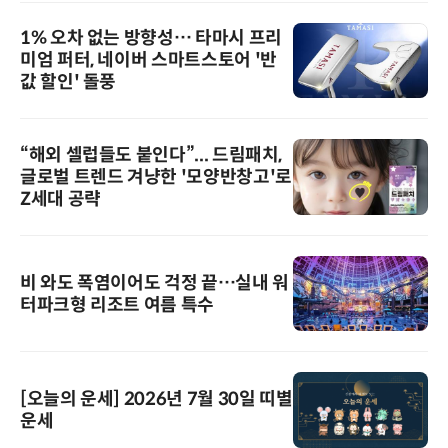
1% 오차 없는 방향성… 타마시 프리
미엄 퍼터, 네이버 스마트스토어 '반
값 할인' 돌풍
“해외 셀럽들도 붙인다”... 드림패치,
글로벌 트렌드 겨냥한 '모양반창고'로
Z세대 공략
비 와도 폭염이어도 걱정 끝…실내 워
터파크형 리조트 여름 특수
[오늘의 운세] 2026년 7월 30일 띠별
운세