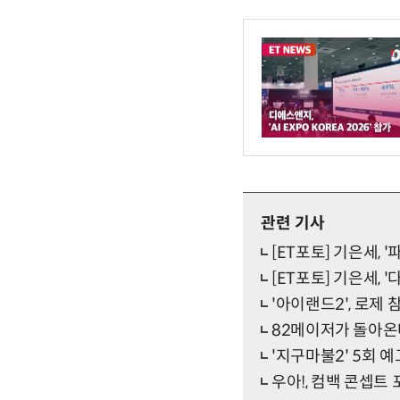
관련 기사
[ET포토] 기은세,
[ET포토] 기은세, 
'아이랜드2', 로제 
82메이저가 돌아온
'지구마불2' 5회 
우아!, 컴백 콘셉트 