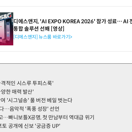
디에스앤지, 'AI EXPO KOREA 2026' 참가 성료… 
통합 솔루션 선봬 [영상]
[디에스앤지] 뉴스룸 바로가기>
 '파격적인 시스루 투피스룩'
'다양한 매력 발산'
참여 '시그널송' 풀 버전 베일 벗는다
다…음악적 '폭풍 성장' 선언
예고…빠니보틀X공명, 첫 만남부터 역대급 위기
포토 공개에 신보 '궁금증 UP'