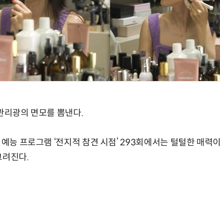
 관리광의 면모를 뽐낸다.
 예능 프로그램 ‘전지적 참견 시점’ 293회에서는 털털한 매력이
그려진다.