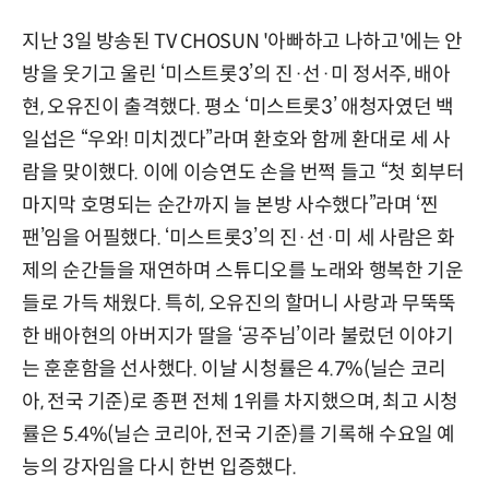
지난 3일 방송된 TV CHOSUN '아빠하고 나하고'에는 안
방을 웃기고 울린 ‘미스트롯3’의 진·선·미 정서주, 배아
현, 오유진이 출격했다. 평소 ‘미스트롯3’ 애청자였던 백
일섭은 “우와! 미치겠다”라며 환호와 함께 환대로 세 사
람을 맞이했다. 이에 이승연도 손을 번쩍 들고 “첫 회부터
마지막 호명되는 순간까지 늘 본방 사수했다”라며 ‘찐
팬’임을 어필했다. ‘미스트롯3’의 진·선·미 세 사람은 화
제의 순간들을 재연하며 스튜디오를 노래와 행복한 기운
들로 가득 채웠다. 특히, 오유진의 할머니 사랑과 무뚝뚝
한 배아현의 아버지가 딸을 ‘공주님’이라 불렀던 이야기
는 훈훈함을 선사했다. 이날 시청률은 4.7%(닐슨 코리
아, 전국 기준)로 종편 전체 1위를 차지했으며, 최고 시청
률은 5.4%(닐슨 코리아, 전국 기준)를 기록해 수요일 예
능의 강자임을 다시 한번 입증했다.