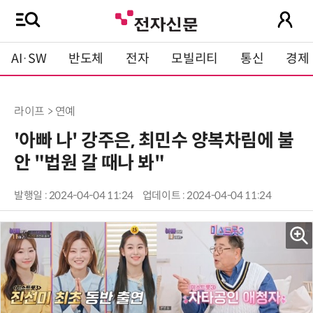
AI·SW
반도체
전자
모빌리티
통신
경제
라이프 > 연예
'아빠 나' 강주은, 최민수 양복차림에 불
안 "법원 갈 때나 봐"
발행일 : 2024-04-04 11:24
업데이트 : 2024-04-04 11:24