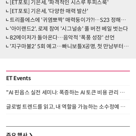
[ET포토] 기은세, '파격적인 시스루 투피스룩'
[ET포토] 기은세, '다양한 매력 발산'
트리플에스에 '귀염뽀짝' 매력둥이가?!…S23 정해린 '시선 집중'
'아이랜드2', 로제 참여 '시그널송' 풀 버전 베일 벗는다
82메이저가 돌아온다…음악적 '폭풍 성장' 선언
'지구마불2' 5회 예고…빠니보틀X공명, 첫 만남부터 역대급 위기
ET Events
"AI 핀옵스 실전 세미나: 폭증하는 AI 토큰 비용 관리 전략" 8월 21일 개최
글로벌 트렌드를 읽고, 내 역할을 가늠하는 소수정예 실습 워크숍 (8/28)
주요 행사
❯