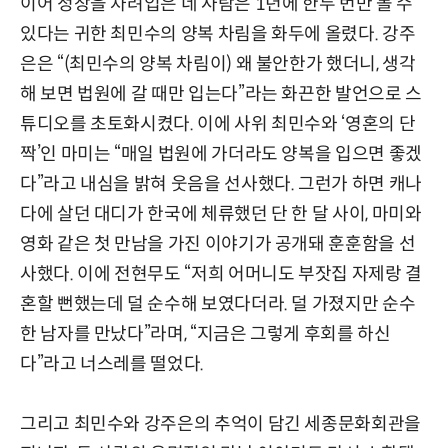
이어 정장을 차려입은 네 사람은 1년에 한두 번만 볼 수
있다는 귀한 최민수의 양복 차림을 화두에 올렸다. 강주
은은 “(최민수의 양복 차림이) 왜 불안한가 했더니, 생각
해 보면 법원에 갈 때만 입는다”라는 화끈한 발언으로 스
튜디오를 초토화시켰다. 이에 사위 최민수와 ‘영혼의 단
짝’인 마미는 “매일 법원에 가더라도 양복을 입으면 좋겠
다”라고 내심을 밝혀 웃음을 선사했다. 그런가 하면 캐나
다에 살던 대디가 한국에 체류했던 단 한 달 사이, 마미와
영화 같은 첫 만남을 가진 이야기가 공개돼 훈훈함을 선
사했다. 이에 전현무도 “저희 어머니도 부잣집 자제랑 결
혼할 뻔했는데 덜 순수해 보였다더라. 덜 가졌지만 순수
한 남자를 만났다”라며, “지금은 그렇게 후회를 하신
다”라고 너스레를 떨었다.
그리고 최민수와 강주은의 추억이 담긴 세종문화회관을