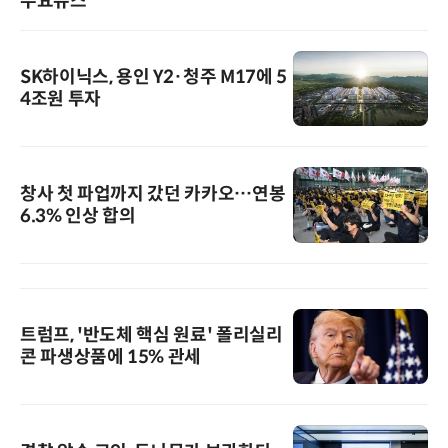
주요뉴스
SK하이닉스, 용인 Y2·청주 M17에 5
4조원 투자
창사 첫 파업까지 갔던 카카오…연봉
6.3% 인상 합의
트럼프, '반도체 핵심 원료' 폴리실리
콘 파생상품에 15% 관세