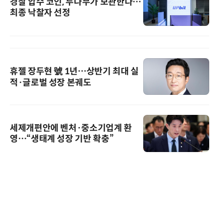
경찰 압수 코인, 두나무가 보관한다…
최종 낙찰자 선정
휴젤 장두현 號 1년…상반기 최대 실
적·글로벌 성장 본궤도
세제개편안에 벤처·중소기업계 환
영…“생태계 성장 기반 확충”