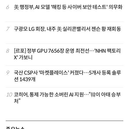
6
美 행정부, AI 모델 '해킹 등 사이버 보안 테스트' 의무화
7
구광모 LG 회장, 내주 美 실리콘밸리서 젠슨 황 재회동
8
[르포] 정부 GPU 7656장 운영 최전선…'NHN 팩토리
X' 가보니
9
국산 CSP사 '마켓플레이스' 커졌다…5개사 등록 솔루
션 1439개
10
코히어, 통제 가능한 소버린 AI 지원…“韓이 아태 승부
처”