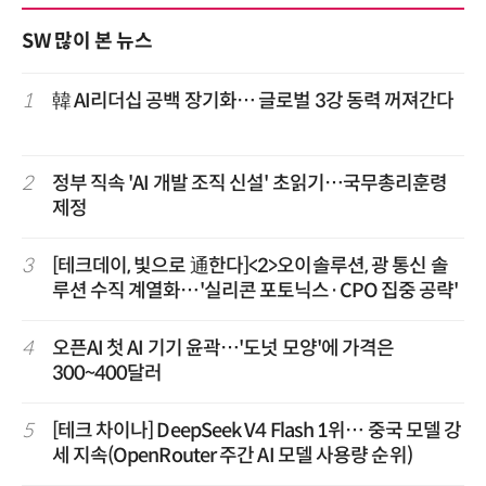
SW 많이 본 뉴스
1
韓 AI리더십 공백 장기화… 글로벌 3강 동력 꺼져간다
2
정부 직속 'AI 개발 조직 신설' 초읽기…국무총리훈령
제정
3
[테크데이, 빛으로 通한다]<2>오이솔루션, 광 통신 솔
루션 수직 계열화…'실리콘 포토닉스·CPO 집중 공략'
4
오픈AI 첫 AI 기기 윤곽…'도넛 모양'에 가격은
300~400달러
5
[테크 차이나] DeepSeek V4 Flash 1위… 중국 모델 강
세 지속(OpenRouter 주간 AI 모델 사용량 순위)