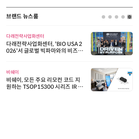
브랜드 뉴스룸
다래전략사업화센터
다래전략사업화센터, 'BIO USA 2
026'서 글로벌 빅파마와의 비즈니
스 미팅 지원…K-바이오 해외 진출
교두보 확보
비쉐이
비쉐이, 모든 주요 리모컨 코드 지
원하는 TSOP15300 시리즈 IR 수
신기 출시