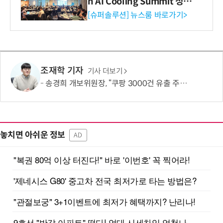
n AI Cooling Summit 성황
리 성료
[슈퍼솔루션] 뉴스룸 바로가기>
조재학 기자
기사 더보기
송경희 개보위원장, “쿠팡 3000건 유출 주장 사실과 달라…엄정 처분할 것”
놓치면 아쉬운 정보
AD