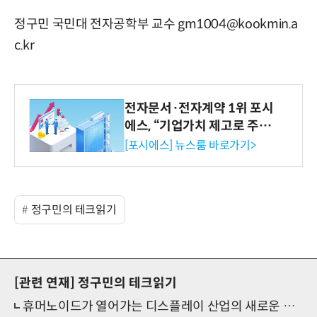
정구민 국민대 전자공학부 교수 gm1004@kookmin.a
c.kr
전자문서·전자계약 1위 포시
에스, “기업가치 제고로 주주
환원 강화” 계획 공시
[포시에스] 뉴스룸 바로가기>
정구민의 테크읽기
[관련 연재]
정구민의 테크읽기
휴머노이드가 열어가는 디스플레이 산업의 새로운 기회