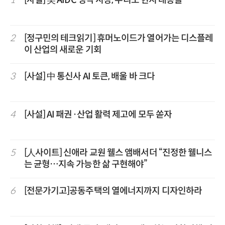
1
[사설] 美 AIDC 냉각 시장, 우리도 현지 대응을
2
[정구민의 테크읽기] 휴머노이드가 열어가는 디스플레
이 산업의 새로운 기회
3
[사설] 中 통신사 AI 토큰, 배울 바 크다
4
[사설] AI 패권·산업 활력 제고에 모두 쏟자
5
[人사이트] 신애라 교원 웰스 앰배서더 “진정한 웰니스
는 균형…지속 가능한 삶 구현해야”
6
[전문가기고]공동주택의 열에너지까지 디자인하라