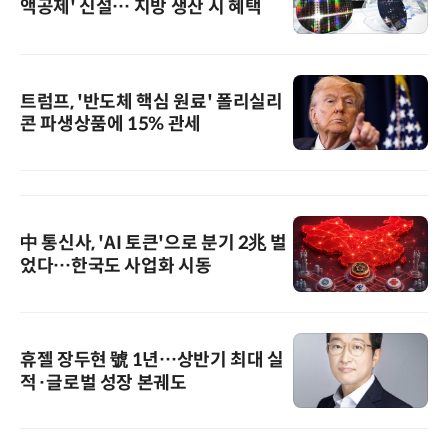
액공제' 신설… 지방 생산 시 혜택
트럼프, '반도체 핵심 원료' 폴리실리
콘 파생상품에 15% 관세
中 통신사, 'AI 토큰'으로 분기 2兆 벌
었다…한국도 사업화 시동
휴젤 장두현 號 1년…상반기 최대 실
적·글로벌 성장 본궤도