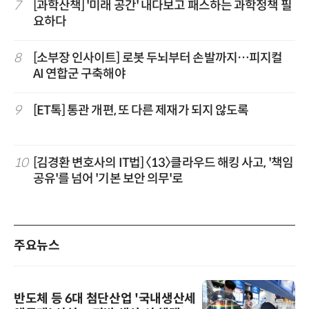
7
[과학산책] '미래 공간' 내다보고 패스하는 과학정책 필
요하다
8
[소부장 인사이트] 로봇 두뇌부터 손발까지…피지컬
AI 연합군 구축해야
9
[ET톡] 통관 개편, 또 다른 제재가 되지 않도록
10
[김경환 변호사의 IT법] 〈13〉클라우드 해킹 사고, '책임
공유'를 넘어 '기본 보안 의무'로
주요뉴스
반도체 등 6대 첨단산업 '국내생산세