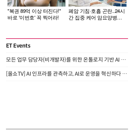
ET Events
모든 업무 담당자(비개발자)를 위한 온톨로지 기반 AI 지식체계 설계 1-day 워크숍 8월 20일 개최
[올쇼TV] AI 인프라를 관측하고, AI로 운영을 혁신하다 (8월 11일 생방송)