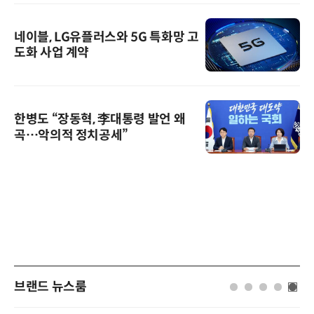
네이블, LG유플러스와 5G 특화망 고
도화 사업 계약
한병도 “장동혁, 李대통령 발언 왜
곡…악의적 정치공세”
브랜드 뉴스룸