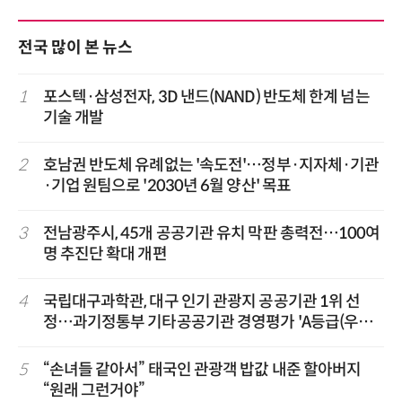
전국 많이 본 뉴스
1
포스텍·삼성전자, 3D 낸드(NAND) 반도체 한계 넘는
기술 개발
2
호남권 반도체 유례없는 '속도전'…정부·지자체·기관
·기업 원팀으로 '2030년 6월 양산' 목표
3
전남광주시, 45개 공공기관 유치 막판 총력전…100여
명 추진단 확대 개편
4
국립대구과학관, 대구 인기 관광지 공공기관 1위 선
정…과기정통부 기타공공기관 경영평가 'A등급(우수)'
겹경사
5
“손녀들 같아서” 태국인 관광객 밥값 내준 할아버지
“원래 그런거야”