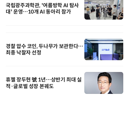
국립광주과학관, '여름방학 AI 탐사
대' 운영…10개 AI 동아리 참가
경찰 압수 코인, 두나무가 보관한다…
최종 낙찰자 선정
휴젤 장두현 號 1년…상반기 최대 실
적·글로벌 성장 본궤도