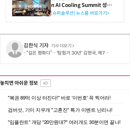
n AI Cooling Summit 성황
리 성료
[슈퍼솔루션] 뉴스룸 바로가기>
김한식 기자
기사 더보기
“길은 평화다”…'탐험가 30년' 김현국, 제7차 유라시아 대륙횡단 나선다
놓치면 아쉬운 정보
AD