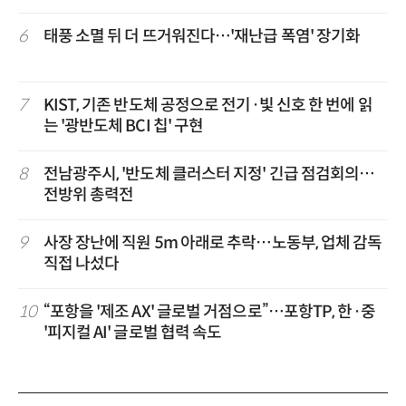
6
태풍 소멸 뒤 더 뜨거워진다…'재난급 폭염' 장기화
7
KIST, 기존 반도체 공정으로 전기·빛 신호 한 번에 읽
는 '광반도체 BCI 칩' 구현
8
전남광주시, '반도체 클러스터 지정' 긴급 점검회의…
전방위 총력전
9
사장 장난에 직원 5m 아래로 추락…노동부, 업체 감독
직접 나섰다
10
“포항을 '제조 AX' 글로벌 거점으로”…포항TP, 한·중
'피지컬 AI' 글로벌 협력 속도