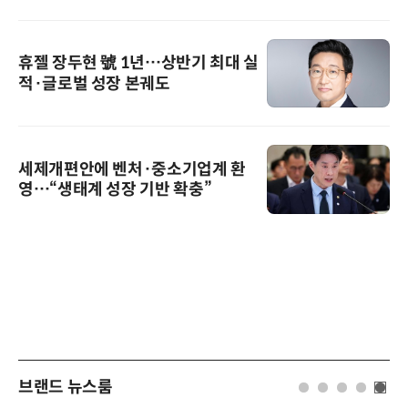
휴젤 장두현 號 1년…상반기 최대 실
적·글로벌 성장 본궤도
세제개편안에 벤처·중소기업계 환
영…“생태계 성장 기반 확충”
브랜드 뉴스룸