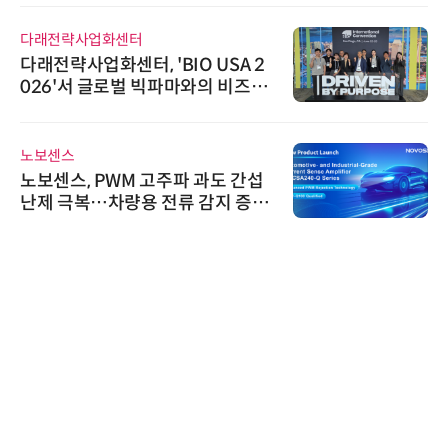
다래전략사업화센터
다래전략사업화센터, 'BIO USA 2
026'서 글로벌 빅파마와의 비즈니
스 미팅 지원…K-바이오 해외 진출
교두보 확보
노보센스
노보센스, PWM 고주파 과도 간섭
난제 극복…차량용 전류 감지 증폭
기