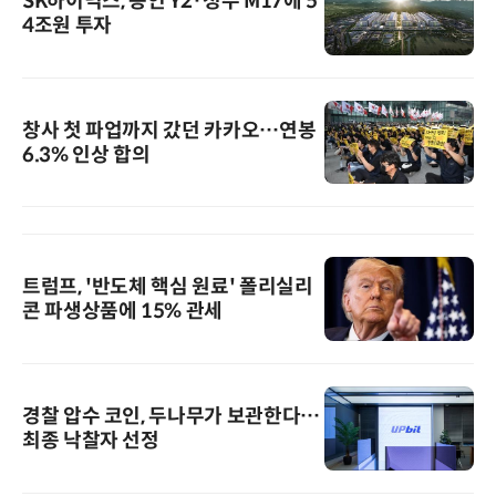
SK하이닉스, 용인 Y2·청주 M17에 5
4조원 투자
창사 첫 파업까지 갔던 카카오…연봉
6.3% 인상 합의
트럼프, '반도체 핵심 원료' 폴리실리
콘 파생상품에 15% 관세
경찰 압수 코인, 두나무가 보관한다…
최종 낙찰자 선정