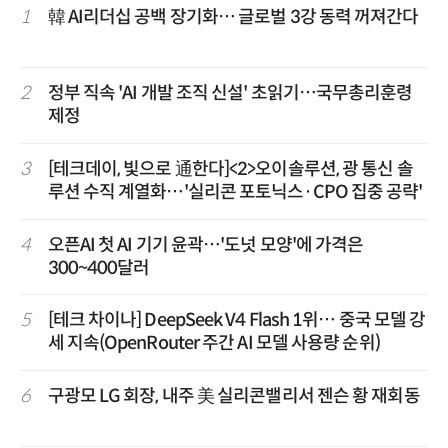
1
韓 AI리더십 공백 장기화… 글로벌 3강 동력 꺼져간다
2
정부 직속 'AI 개발 조직 신설' 초읽기…국무총리훈령
제정
3
[테크데이, 빛으로 通한다]<2>오이솔루션, 광 통신 솔
루션 수직 계열화…'실리콘 포토닉스·CPO 집중 공략'
4
오픈AI 첫 AI 기기 윤곽…'도넛 모양'에 가격은
300~400달러
5
[테크 차이나] DeepSeek V4 Flash 1위… 중국 모델 강
세 지속(OpenRouter 주간 AI 모델 사용량 순위)
6
구광모 LG 회장, 내주 美 실리콘밸리서 젠슨 황 재회동