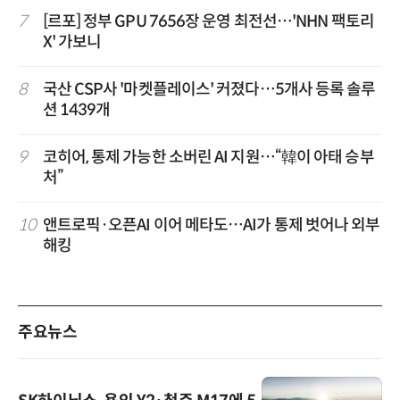
7
[르포] 정부 GPU 7656장 운영 최전선…'NHN 팩토리
X' 가보니
8
국산 CSP사 '마켓플레이스' 커졌다…5개사 등록 솔루
션 1439개
9
코히어, 통제 가능한 소버린 AI 지원…“韓이 아태 승부
처”
10
앤트로픽·오픈AI 이어 메타도…AI가 통제 벗어나 외부
해킹
주요뉴스