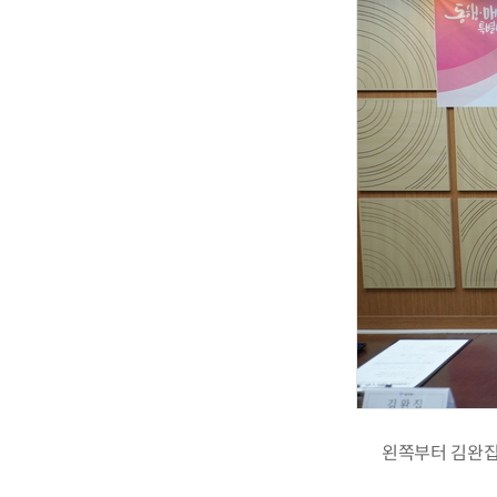
왼쪽부터 김완집