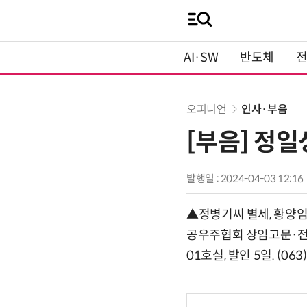
AI·SW
반도체
오피니언
인사·부음
[부음] 정
발행일 : 2024-04-03 12:16
▲정병기씨 별세, 황양임
공우주협회 상임고문·전 
01호실, 발인 5일. (063