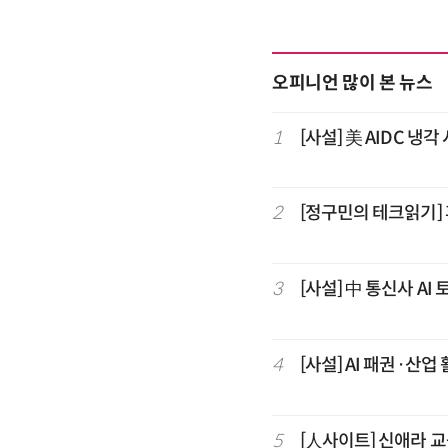
오피니언 많이 본 뉴스
1
[사설] 美 AIDC 냉
2
[정구민의 테크읽기]
3
[사설] 中 통신사 AI 
4
[사설] AI 패권·산업
5
[人사이트] 신애라 