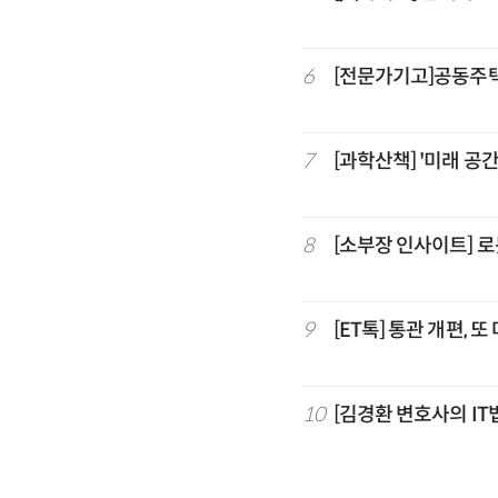
6
[전문가기고]공동주
7
[과학산책] '미래 
8
[소부장 인사이트] 
9
[ET톡] 통관 개편, 
10
[김경환 변호사의 IT법