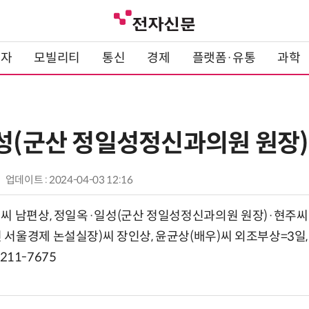
전자
모빌리티
통신
경제
플랫폼·유통
과학
일성(군산 정일성정신과의원 원장
업데이트 : 2024-04-03 12:16
씨 남편상, 정일옥·일성(군산 정일성정신과의원 원장)·현주씨
서울경제 논설실장)씨 장인상, 윤균상(배우)씨 외조부상=3일,
)211-7675