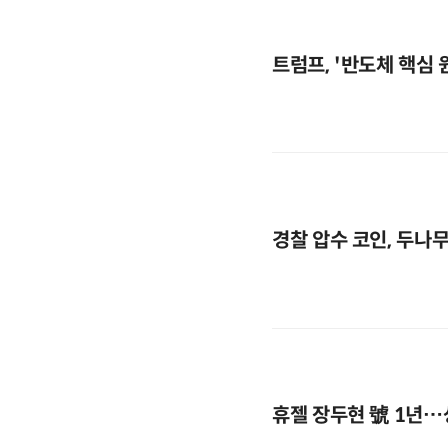
트럼프, '반도체 핵심
경찰 압수 코인, 두나
휴젤 장두현 號 1년…