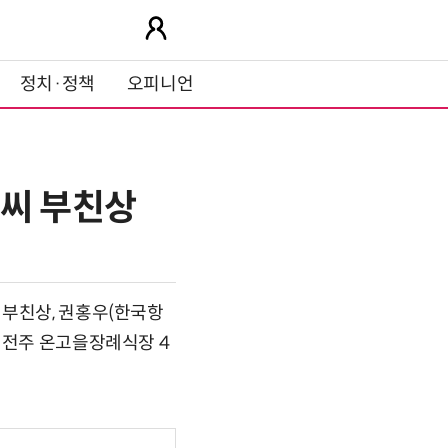
정치·정책
오피니언
)씨 부친상
 부친상, 권홍우(한국항
 전주 온고을장례식장 4