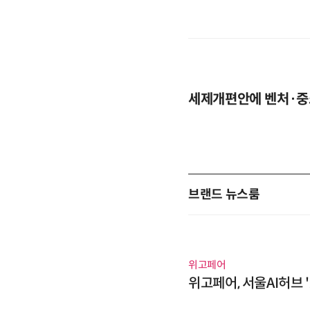
세제개편안에 벤처·중
브랜드 뉴스룸
위고페어
위고페어, 서울AI허브 '