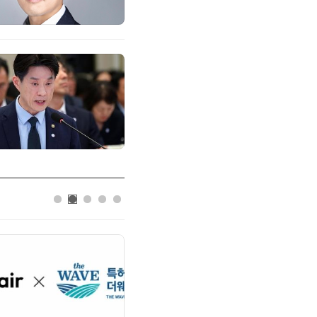
씨앤에프시스템
씨앤에프시스템, 오웬스그룹과 공공