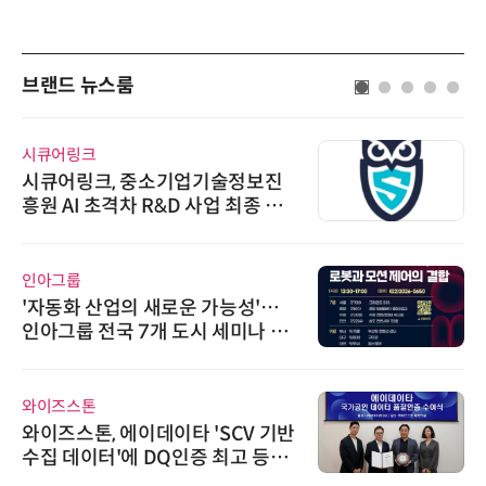
브랜드 뉴스룸
시큐어링크
시큐어링크, 중소기업기술정보진
흥원 AI 초격차 R&D 사업 최종 선
정
인아그룹
'자동화 산업의 새로운 가능성'…
인아그룹 전국 7개 도시 세미나 페
어 개최
와이즈스톤
와이즈스톤, 에이데이타 'SCV 기반
수집 데이터'에 DQ인증 최고 등급
수여