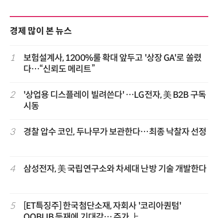
경제 많이 본 뉴스
1
보험설계사, 1200%룰 확대 앞두고 '상장 GA'로 쏠렸
다…“신뢰도 메리트”
2
'상업용 디스플레이 빌려쓴다' …LG전자, 美 B2B 구독
시동
3
경찰 압수 코인, 두나무가 보관한다…최종 낙찰자 선정
4
삼성전자, 美 국립연구소와 차세대 난방 기술 개발한다
5
[ET특징주] 한국첨단소재, 자회사 '코리아퀀텀'
QOBLIB 등재에 기대감… 주가 上