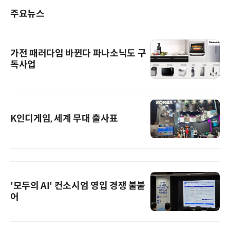
주요뉴스
가전 패러다임 바뀐다 파나소닉도 구
독사업
K인디게임, 세계 무대 출사표
'모두의 AI' 컨소시엄 영입 경쟁 불붙
어