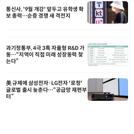
통신사, '9월 개강' 앞두고 유학생 확
보 총력…순증 경쟁 새 격전지
과기정통부, 4극 3특 자율형 R&D 가
동…“지역이 직접 미래 성장동력 찾
는다”
美 규제에 삼성전자·LG전자 '로청'
글로벌 출시 늦춘다…“공급망 재편부
터”