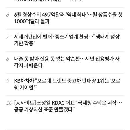
6
6월 경상수지 497억달러 '역대 최대'…월 상품수출 첫
1000억달러 돌파
7
세제개편안에 벤처·중소기업계 환영…“생태계 성장
기반 확충”
8
대출 못 받아 신용 못 쌓는 악순환…서민 신용평가 사
각지대 메운다
9
KB차차차 “포르쉐 브랜드 중고차 판매량 1위는 '포르
쉐 카이엔'”
10
[人사이트] 조성일 KDAC 대표 “국세청 수탁은 시작…
공공 가상자산 표준 만들겠다”