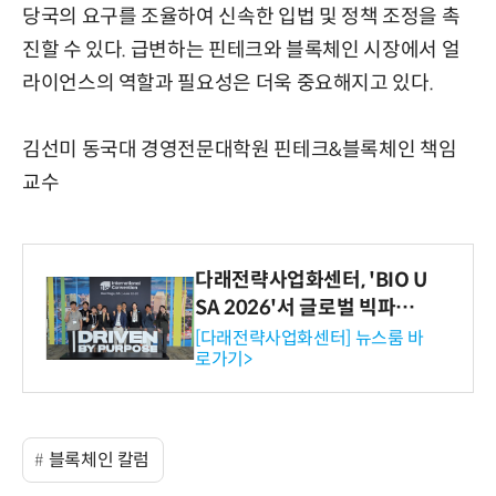
당국의 요구를 조율하여 신속한 입법 및 정책 조정을 촉
진할 수 있다. 급변하는 핀테크와 블록체인 시장에서 얼
라이언스의 역할과 필요성은 더욱 중요해지고 있다.
김선미 동국대 경영전문대학원 핀테크&블록체인 책임
교수
다래전략사업화센터, 'BIO U
SA 2026'서 글로벌 빅파마
와의 비즈니스 미팅 지원…K
[다래전략사업화센터] 뉴스룸 바
로가기>
-바이오 해외 진출 교두보 확
보
블록체인 칼럼