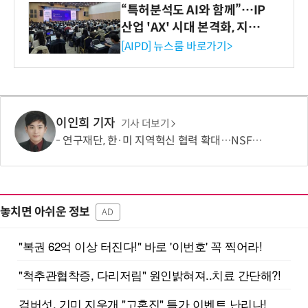
“특허분석도 AI와 함께”…IP
산업 'AX' 시대 본격화, 지식
재산처 1호 AI IP데이터분석
[AIPD] 뉴스룸 바로가기>
사 탄생
이인희 기자
기사 더보기
연구재단, 한·미 지역혁신 협력 확대…NSF와 반도체·우주항공 연계 모색
놓치면 아쉬운 정보
AD