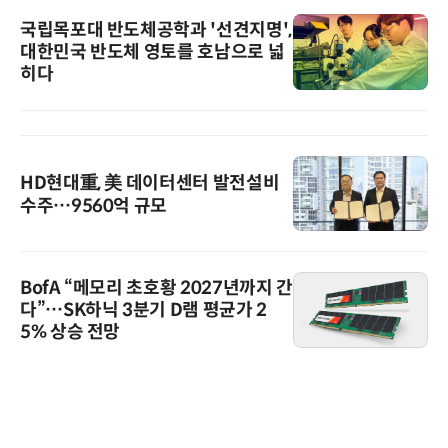
국립목포대 반도체공학과 '선견지명',
대한민국 반도체 영토를 호남으로 넓
히다
HD현대重, 美 데이터센터 발전설비
수주…9560억 규모
BofA “메모리 초호황 2027년까지 간
다”…SK하닉 3분기 D램 평균가 2
5% 상승 전망