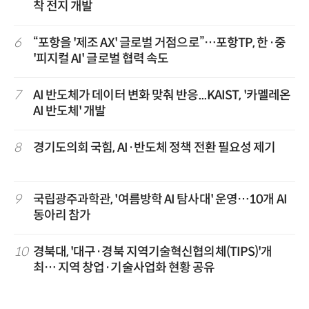
착 전지 개발
6
“포항을 '제조 AX' 글로벌 거점으로”…포항TP, 한·중
'피지컬 AI' 글로벌 협력 속도
7
AI 반도체가 데이터 변화 맞춰 반응...KAIST, '카멜레온
AI 반도체' 개발
8
경기도의회 국힘, AI·반도체 정책 전환 필요성 제기
9
국립광주과학관, '여름방학 AI 탐사대' 운영…10개 AI
동아리 참가
10
경북대, '대구·경북 지역기술혁신협의체(TIPS)'개
최… 지역 창업·기술사업화 현황 공유