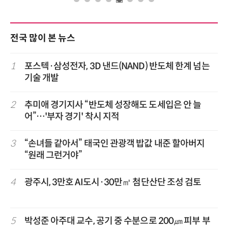
전국 많이 본 뉴스
1
포스텍·삼성전자, 3D 낸드(NAND) 반도체 한계 넘는
기술 개발
2
추미애 경기지사 “반도체 성장해도 도세입은 안 늘
어”…'부자 경기' 착시 지적
3
“손녀들 같아서” 태국인 관광객 밥값 내준 할아버지
“원래 그런거야”
4
광주시, 3만호 AI도시·30만㎡ 첨단산단 조성 검토
5
박성준 아주대 교수, 공기 중 수분으로 200㎛ 피부 부