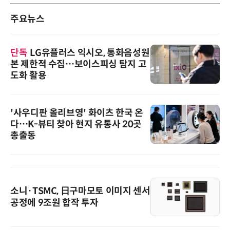
주요뉴스
단독
LG유플러스 익시오, 통화음성원
본 제한적 수집…보이스피싱 탐지 고
도화 활용
'사우디판 올리브영' 화이츠 한국 온
다…K-뷰티 찾아 현지 유통사 20곳
총출동
소니·TSMC, 日구마모토 이미지 센서
공정에 9조원 합작 투자