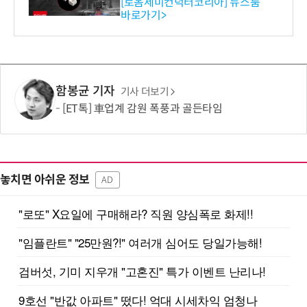
스 개발
[로옴세미컨덕터코리아] 뉴스룸
바로가기>
함봉균 기자
기사 더보기
[ET톡] 車업계 감원 폭풍과 골든타임
놓치면 아쉬운 정보
AD