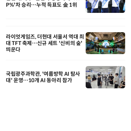
P%'차 승리…누적 득표도 金 1위
라이엇게임즈, 더현대 서울서 역대 최
대 TFT 축제…신규 세트 '신비의 숲'
띄운다
국립광주과학관, '여름방학 AI 탐사
대' 운영…10개 AI 동아리 참가