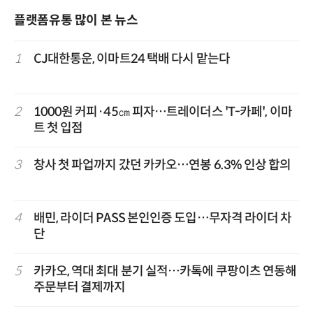
플랫폼유통 많이 본 뉴스
1
CJ대한통운, 이마트24 택배 다시 맡는다
2
1000원 커피·45㎝ 피자…트레이더스 'T-카페', 이마
트 첫 입점
3
창사 첫 파업까지 갔던 카카오…연봉 6.3% 인상 합의
4
배민, 라이더 PASS 본인인증 도입…무자격 라이더 차
단
5
카카오, 역대 최대 분기 실적…카톡에 쿠팡이츠 연동해
주문부터 결제까지