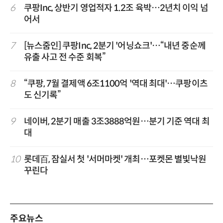
6
쿠팡Inc, 상반기 영업적자 1.2조 육박…2년치 이익 넘
어서
7
[뉴스줌인] 쿠팡Inc, 2분기 '어닝쇼크'…“내년 중순께
유출 사고 전 수준 회복”
8
“쿠팡, 7월 결제액 6조1100억 '역대 최대'…쿠팡이츠
도 신기록”
9
네이버, 2분기 매출 3조3888억원…분기 기준 역대 최
대
10
롯데百, 잠실서 첫 '서머마켓' 개최…포켓몬 별빛낙원
꾸린다
주요뉴스