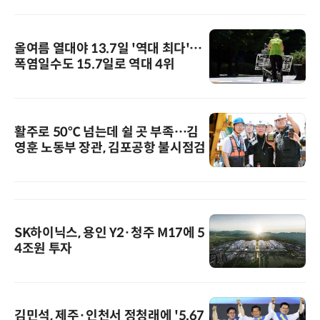
올여름 열대야 13.7일 '역대 최다'…
폭염일수도 15.7일로 역대 4위
활주로 50℃ 넘는데 쉴 곳 부족…김
영훈 노동부 장관, 김포공항 불시점검
SK하이닉스, 용인 Y2·청주 M17에 5
4조원 투자
김민석, 제주·인천서 정청래에 '5.67