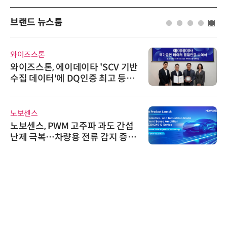
브랜드 뉴스룸
인아그룹
'자동화 산업의 새로운 가능성'…
인아그룹 전국 7개 도시 세미나 페
어 개최
AIPD
“특허분석도 AI와 함께”…IP산업
'AX' 시대 본격화, 지식재산처 1호
AI IP데이터분석사 탄생
비쉐이
비쉐이, 모든 주요 리모컨 코드 지
원하는 TSOP15300 시리즈 IR 수
신기 출시