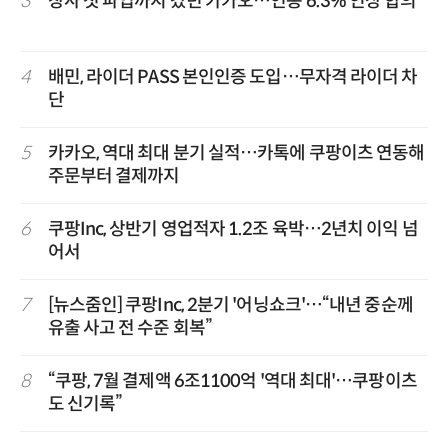
3
창사 첫 파업까지 갔던 카카오…연봉 6.3% 인상 합의
4
배민, 라이더 PASS 본인인증 도입…무자격 라이더 차
단
5
카카오, 역대 최대 분기 실적…카톡에 쿠팡이츠 연동해
주문부터 결제까지
6
쿠팡Inc, 상반기 영업적자 1.2조 육박…2년치 이익 넘
어서
7
[뉴스줌인] 쿠팡Inc, 2분기 '어닝쇼크'…“내년 중순께
유출 사고 전 수준 회복”
8
“쿠팡, 7월 결제액 6조1100억 '역대 최대'…쿠팡이츠
도 신기록”