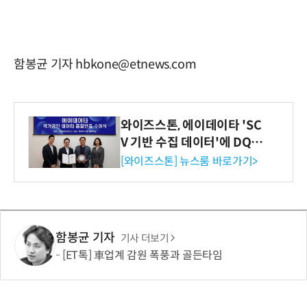
함봉균 기자 hbkone@etnews.com
와이즈스톤, 에이데이타 'SC
V 기반 수집 데이터'에 DQ인
증 최고 등급 수여
[와이즈스톤] 뉴스룸 바로가기>
함봉균 기자
기사 더보기
[ET톡] 車업계 감원 폭풍과 골든타임