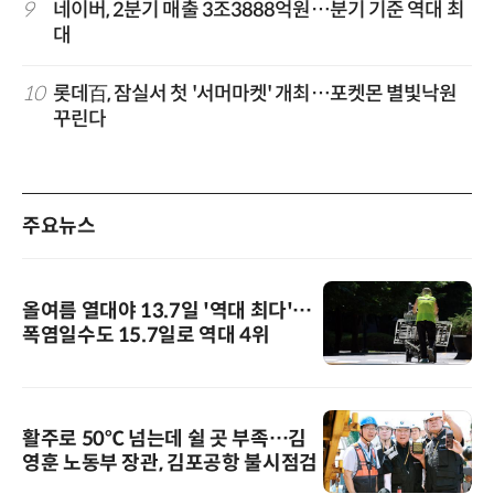
9
네이버, 2분기 매출 3조3888억원…분기 기준 역대 최
대
10
롯데百, 잠실서 첫 '서머마켓' 개최…포켓몬 별빛낙원
꾸린다
주요뉴스
올여름 열대야 13.7일 '역대 최다'…
폭염일수도 15.7일로 역대 4위
활주로 50℃ 넘는데 쉴 곳 부족…김
영훈 노동부 장관, 김포공항 불시점검