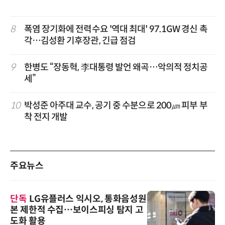
8
폭염 장기화에 전력수요 '역대 최대' 97.1GW 경신 촉
각…김성환 기후장관, 긴급 점검
9
한병도 “장동혁, 李대통령 발언 왜곡…악의적 정치공
세”
10
박성준 아주대 교수, 공기 중 수분으로 200㎛ 피부 부
착 전지 개발
주요뉴스
단독
LG유플러스 익시오, 통화음성원
본 제한적 수집…보이스피싱 탐지 고
도화 활용