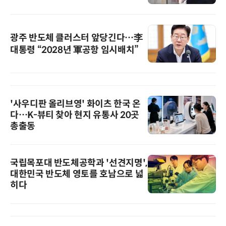
광주 반도체 클러스터 앞당긴다…李
대통령 “2028년 軍공항 임시배치”
'사우디판 올리브영' 화이츠 한국 온
다…K-뷰티 찾아 현지 유통사 20곳
총출동
국립목포대 반도체공학과 '선견지명',
대한민국 반도체 영토를 호남으로 넓
히다