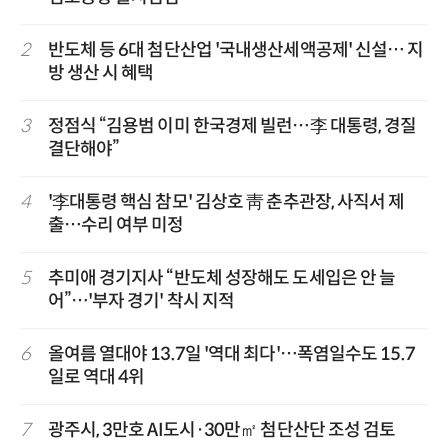
2
반도체 등 6대 첨단산업 '국내생산세액공제' 신설… 지
방 생산 시 혜택
3
정점식 “김용범 이미 한국경제 빌런…李 대통령, 경질
결단해야”
4
'李대통령 핵심 참모' 김상호 靑 춘추관장, 사직서 제
출…수리 여부 미정
5
추미애 경기지사 “반도체 성장해도 도세입은 안 늘
어”…'부자 경기' 착시 지적
6
올여름 열대야 13.7일 '역대 최다'…폭염일수도 15.7
일로 역대 4위
7
광주시, 3만호 AI도시·30만㎡ 첨단산단 조성 검토