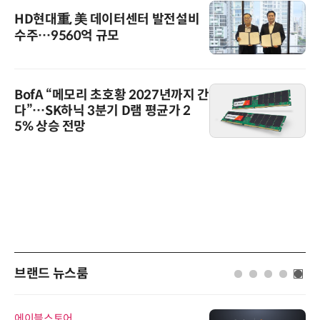
HD현대重, 美 데이터센터 발전설비
수주…9560억 규모
BofA “메모리 초호황 2027년까지 간
다”…SK하닉 3분기 D램 평균가 2
5% 상승 전망
브랜드 뉴스룸
에이블스토어