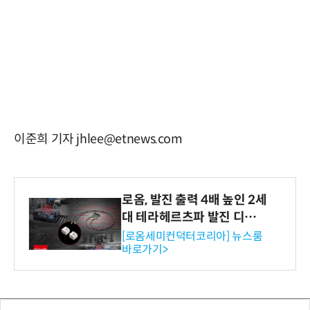
이준희 기자 jhlee@etnews.com
로옴, 발진 출력 4배 높인 2세
대 테라헤르츠파 발진 디바이
스 개발
[로옴세미컨덕터코리아] 뉴스룸
바로가기>