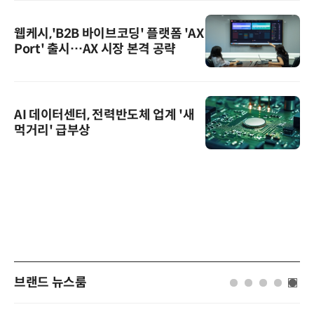
웹케시,'B2B 바이브코딩' 플랫폼 'AX
Port' 출시…AX 시장 본격 공략
AI 데이터센터, 전력반도체 업계 '새
먹거리' 급부상
브랜드 뉴스룸