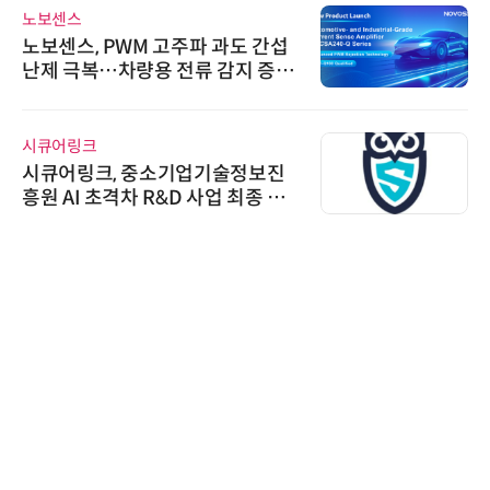
보센스
씨앤에
보센스, PWM 고주파 과도 간섭
씨앤
제 극복…차량용 전류 감지 증폭
공 E
큐어링크
디에스
큐어링크, 중소기업기술정보진
디에스앤
원 AI 초격차 R&D 사업 최종 선
26'
우르는
비쉐이
비쉐이
원하는
신기 