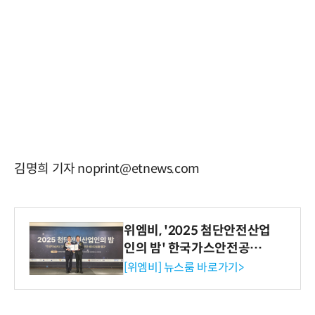
김명희 기자 noprint@etnews.com
위엠비, '2025 첨단안전산업
인의 밤' 한국가스안전공사
사장상 수상
[위엠비] 뉴스룸 바로가기>