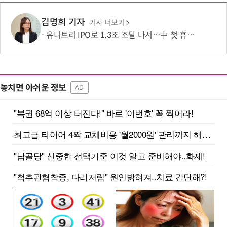
김명희 기자
기사 더보기
유니트리 IPO로 1.3조 조달 나서…中 첫 휴머노이드 상장사 탄생 임박
놓치면 아쉬운 정보
AD