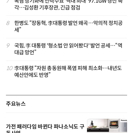
7
폭염 장기화에 전력수요 '역대 최대' 97.1GW 경신 촉
각…김성환 기후장관, 긴급 점검
8
한병도 “장동혁, 李대통령 발언 왜곡…악의적 정치공
세”
9
국힘, 李 대통령 '형소법 안 읽어봤다' 발언 공세…“역
대급 망언”
10
李대통령 “자원 총동원해 폭염 피해 최소화…내년도
예산안에도 반영”
주요뉴스
가전 패러다임 바뀐다 파나소닉도 구