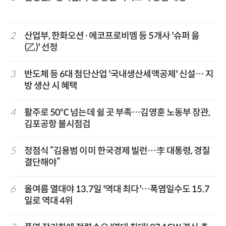
2
산업부, 한화오션·에코프로비엠 등 5개사 '슈퍼 을
(乙)' 선정
3
반도체 등 6대 첨단산업 '국내생산세액공제' 신설… 지
방 생산 시 혜택
4
활주로 50℃ 넘는데 쉴 곳 부족…김영훈 노동부 장관,
김포공항 불시점검
5
정점식 “김용범 이미 한국경제 빌런…李 대통령, 경질
결단해야”
6
올여름 열대야 13.7일 '역대 최다'…폭염일수도 15.7
일로 역대 4위