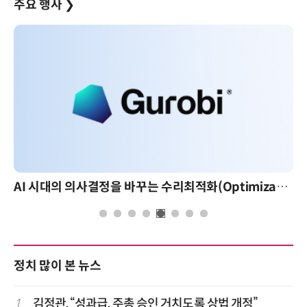
주요 행사
❯
AI 시대의 의사결정을 바꾸는 수리최적화(Optimization): 실제 산업 적용 사례와 활용 전략
AI 핀옵
정치 많이 본 뉴스
1
김정관, “성과급, 주총 승인 거치도록 상법 개정”