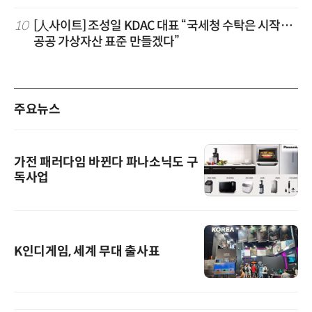
10
[人사이트] 조성일 KDAC 대표 “국세청 수탁은 시작…
공공 가상자산 표준 만들겠다”
주요뉴스
가전 패러다임 바뀐다 파나소닉도 구
독사업
K인디게임, 세계 무대 출사표