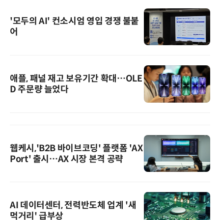
'모두의 AI' 컨소시엄 영입 경쟁 불붙
어
애플, 패널 재고 보유기간 확대…OLE
D 주문량 늘었다
웹케시,'B2B 바이브코딩' 플랫폼 'AX
Port' 출시…AX 시장 본격 공략
AI 데이터센터, 전력반도체 업계 '새
먹거리' 급부상