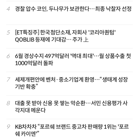
4
경찰 압수 코인, 두나무가 보관한다…최종 낙찰자 선정
5
[ET특징주] 한국첨단소재, 자회사 '코리아퀀텀'
QOBLIB 등재에 기대감… 주가 上
6
6월 경상수지 497억달러 '역대 최대'…월 상품수출 첫
1000억달러 돌파
7
세제개편안에 벤처·중소기업계 환영…“생태계 성장
기반 확충”
8
대출 못 받아 신용 못 쌓는 악순환…서민 신용평가 사
각지대 메운다
9
KB차차차 “포르쉐 브랜드 중고차 판매량 1위는 '포르
쉐 카이엔'”