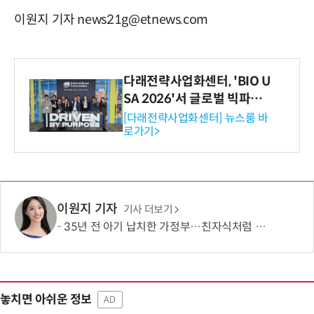
이원지 기자 news21g@etnews.com
다래전략사업화센터, 'BIO U
SA 2026'서 글로벌 빅파마
와의 비즈니스 미팅 지원…K
[다래전략사업화센터] 뉴스룸 바
로가기>
-바이오 해외 진출 교두보 확
보
이원지 기자
기사 더보기
35년 전 아기 납치한 가정부…친자식처럼 키워서? '징역 3년' 논란
놓치면 아쉬운 정보
AD