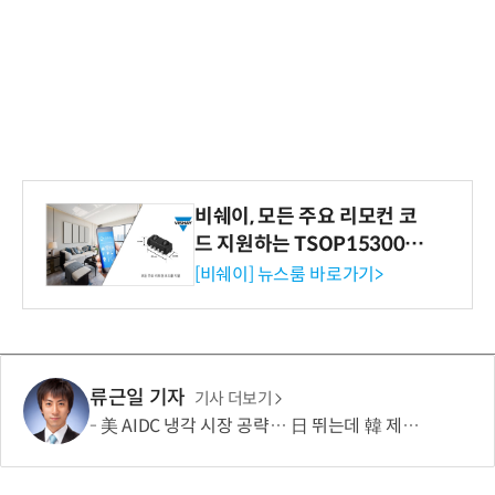
비쉐이, 모든 주요 리모컨 코
드 지원하는 TSOP15300 시
리즈 IR 수신기 출시
[비쉐이] 뉴스룸 바로가기>
류근일 기자
기사 더보기
美 AIDC 냉각 시장 공략… 日 뛰는데 韓 제자리