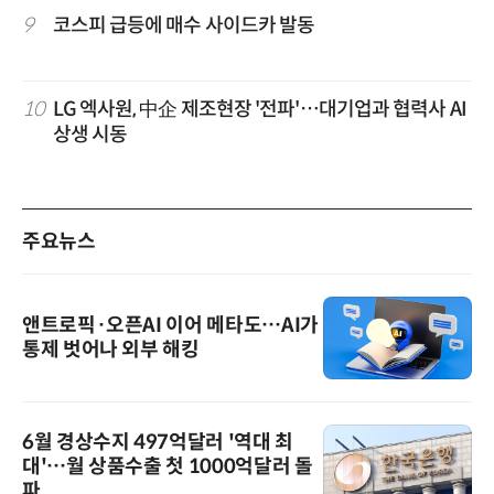
9
코스피 급등에 매수 사이드카 발동
10
LG 엑사원, 中企 제조현장 '전파'…대기업과 협력사 AI
상생 시동
주요뉴스
앤트로픽·오픈AI 이어 메타도…AI가
통제 벗어나 외부 해킹
6월 경상수지 497억달러 '역대 최
대'…월 상품수출 첫 1000억달러 돌
파