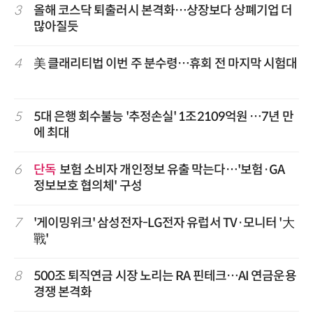
3
올해 코스닥 퇴출러시 본격화…상장보다 상폐기업 더
많아질듯
4
美 클래리티법 이번 주 분수령…휴회 전 마지막 시험대
5
5대 은행 회수불능 '추정손실' 1조2109억원 …7년 만
에 최대
6
단독
보험 소비자 개인정보 유출 막는다…'보험·GA
정보보호 협의체' 구성
7
'게이밍위크' 삼성전자-LG전자 유럽서 TV·모니터 '大
戰'
8
500조 퇴직연금 시장 노리는 RA 핀테크…AI 연금운용
경쟁 본격화