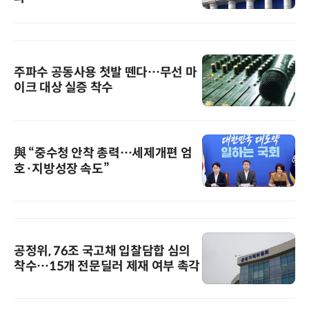
주파수 공동사용 첫발 뗀다…무선 마
이크 대상 실증 착수
與 “중수청 안착 총력…세제개편 엄
호·지방성장 속도”
공정위, 76조 국고채 입찰담합 심의
착수…15개 전문딜러 제재 여부 촉각