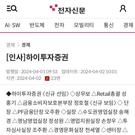
AI·SW
반도체
전자
모빌리티
통신
경제
경제
경제
[인사]하이투자증권
발행일 : 2024-04-01 09:53
업데이트 : 2024-04-02 10:01
지면 :
2024-04-02
23면
◆하이투자증권 〈신규 선임〉 ◇상무보 △Retail총괄 성
홍기 △금융소비자보호본부장 정호철 〈신규 보임〉 ◇ 단
장 △PF금융단장 오주환 ◇실장 △수도권영업실장 송해
경 △영남영업실장 정성원 △영업지원실장 손창우 △투
자심사실장 조주환 △경영문화실장 천세열 ◇센터장 △