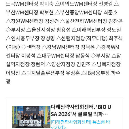
도곡WM센터장 박미숙 △여의도WM센터장 전병길 △
부산WM센터장 박보현 △부산중앙WM센터장 최준호
△창원WM센터장 김성건 △울산전하WM센터장 김찬곤
◇부서장 △울산지점장 황용섭 △미래혁신부장 정도일
△인사총무부장 장성명 △센텀지점장(직무대행) 최주식
〈이동〉 ◇센터장 △강남WM센터장 정낙윤 △강북WM
센터장 이봉석 △대구WM센터장 남동식 ◇부서장 △잠
실역지점장 정현덕 △양산지점장 김민조 △남목지점장
이범진 △디지털솔루션부장 유상훈 △IB금융부장 하수
광
다래전략사업화센터, 'BIO U
SA 2026'서 글로벌 빅파마
와의 비즈니스 미팅 지원…K
[다래전략사업화센터] 뉴스룸 바
로가기>
-바이오 해외 진출 교두보 확