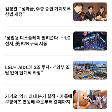
김정관, “성과급, 주총 승인 거치도록
상법 개정”
'상업용 디스플레이 빌려쓴다' …LG
전자, 美 B2B 구독 시동
LGU+, AIDC에 2조 투자…“외부 조
달 없이 단계적 확장”
카카오, 역대 최대 분기 실적…카톡에
쿠팡이츠 연동해 주문부터 결제까지