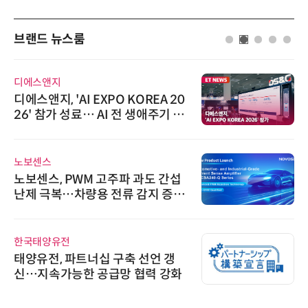
브랜드 뉴스룸
디에스앤지
디에스앤지, 'AI EXPO KOREA 20
26' 참가 성료… AI 전 생애주기 아
우르는 통합 솔루션 선봬
노보센스
노보센스, PWM 고주파 과도 간섭
난제 극복…차량용 전류 감지 증폭
기
한국태양유전
태양유전, 파트너십 구축 선언 갱
신…지속가능한 공급망 협력 강화