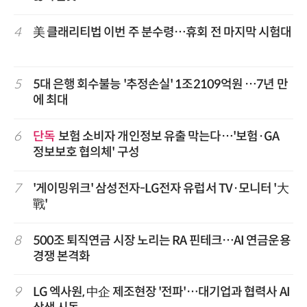
4
美 클래리티법 이번 주 분수령…휴회 전 마지막 시험대
5
5대 은행 회수불능 '추정손실' 1조2109억원 …7년 만
에 최대
6
단독
보험 소비자 개인정보 유출 막는다…'보험·GA
정보보호 협의체' 구성
7
'게이밍위크' 삼성전자-LG전자 유럽서 TV·모니터 '大
戰'
8
500조 퇴직연금 시장 노리는 RA 핀테크…AI 연금운용
경쟁 본격화
9
LG 엑사원, 中企 제조현장 '전파'…대기업과 협력사 AI