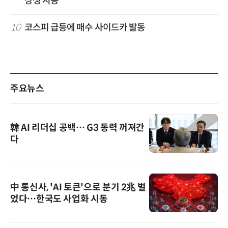
상생 시동
10
코스피 급등에 매수 사이드카 발동
주요뉴스
韓 AI 리더십 공백… G3 동력 꺼져간
다
中 통신사, 'AI 토큰'으로 분기 2兆 벌
었다…한국도 사업화 시동