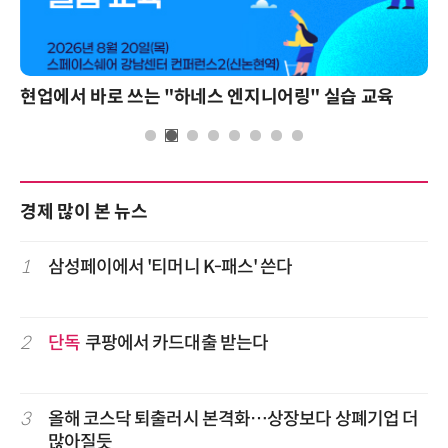
현업에서 바로 쓰는 "하네스 엔지니어링" 실습 교육
경제 많이 본 뉴스
1
삼성페이에서 '티머니 K-패스' 쓴다
2
단독
쿠팡에서 카드대출 받는다
3
올해 코스닥 퇴출러시 본격화…상장보다 상폐기업 더
많아질듯