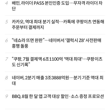
4
배민, 라이더 PASS 본인인증 도입…무자격 라이더 차
단
5
카카오, 역대 최대 분기 실적…카톡에 쿠팡이츠 연동해
주문부터 결제까지
6
“네쇼라 뜨면 완판”…네이버서 '갤럭시 Z8' 사전판매
흥행 돌풍
7
“쿠팡, 7월 결제액 6조1100억 '역대 최대'…쿠팡이츠
도 신기록”
8
네이버, 2분기 매출 3조3888억원…분기 기준 역대 최
대
9
BBQ, 8월 한 달 앱 고객 대상 할인·소스 증정 프로모션