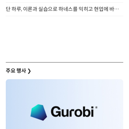
단 하루, 이론과 실습으로 하네스를 익히고 현업에 바로 쓰는 핸즈온 워크숍 (8/20)
주요 행사
❯