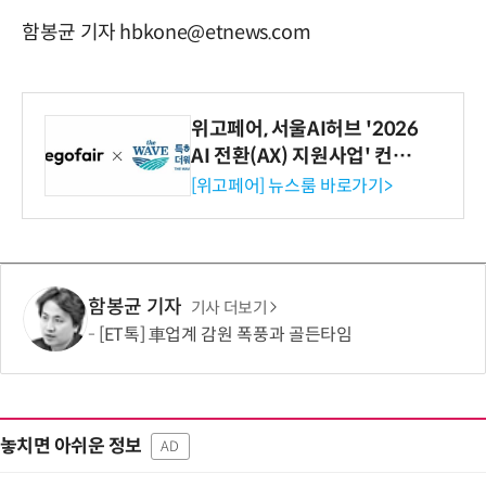
함봉균 기자 hbkone@etnews.com
위고페어, 서울AI허브 '2026
AI 전환(AX) 지원사업' 컨소
시엄 선정
[위고페어] 뉴스룸 바로가기>
함봉균 기자
기사 더보기
[ET톡] 車업계 감원 폭풍과 골든타임
놓치면 아쉬운 정보
AD