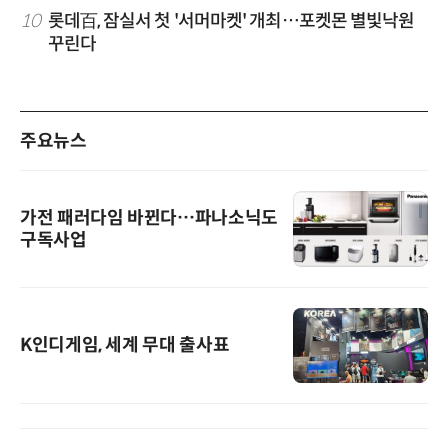
10
롯데百, 잠실서 첫 '서머마켓' 개최…포켓몬 별빛낙원
꾸린다
주요뉴스
가전 패러다임 바뀐다…파나소닉도
구독사업
K인디게임, 세계 무대 출사표