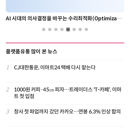
AI 시대의 의사결정을 바꾸는 수리최적화(Optimization): 실제 산업 적용 사례와 활용 전략
플랫폼유통 많이 본 뉴스
1
CJ대한통운, 이마트24 택배 다시 맡는다
2
1000원 커피·45㎝ 피자…트레이더스 'T-카페', 이마
트 첫 입점
3
창사 첫 파업까지 갔던 카카오…연봉 6.3% 인상 합의