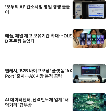
'모두의 AI' 컨소시엄 영입 경쟁 불붙
어
애플, 패널 재고 보유기간 확대…OLE
D 주문량 늘었다
웹케시,'B2B 바이브코딩' 플랫폼 'AX
Port' 출시…AX 시장 본격 공략
AI 데이터센터, 전력반도체 업계 '새
먹거리' 급부상