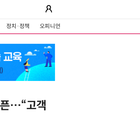
정치·정책
오피니언
오픈…“고객