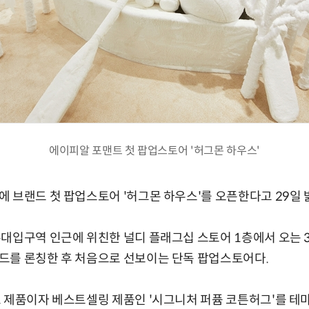
에이피알 포맨트 첫 팝업스토어 '허그몬 하우스'
 브랜드 첫 팝업스토어 '허그몬 하우스'를 오픈한다고 29일 
대입구역 인근에 위친한 널디 플래그십 스토어 1층에서 오는 3
드를 론칭한 후 처음으로 선보이는 단독 팝업스토어다.
 제품이자 베스트셀링 제품인 '시그니처 퍼퓸 코튼허그'를 테