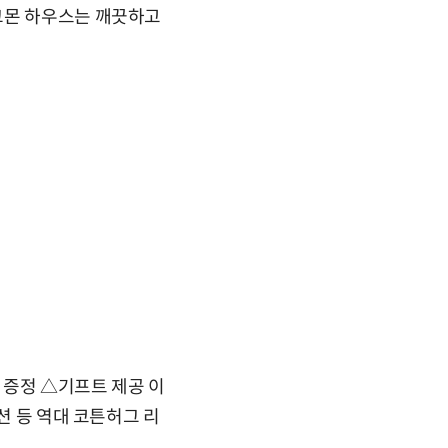
그몬 하우스는 깨끗하고
 증정 △기프트 제공 이
션 등 역대 코튼허그 리