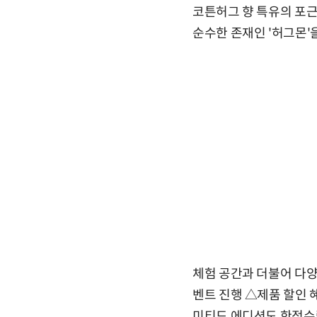
코튼허그 향 특유의 포근
순수한 존재인 '허그몬'
체험 공간과 더불어 다양
벤트 진행 △제품 할인 
미티드 에디션도 한정수량