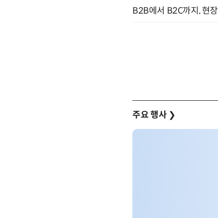
B2B에서 B2C까지, 현
주요 행사
❯