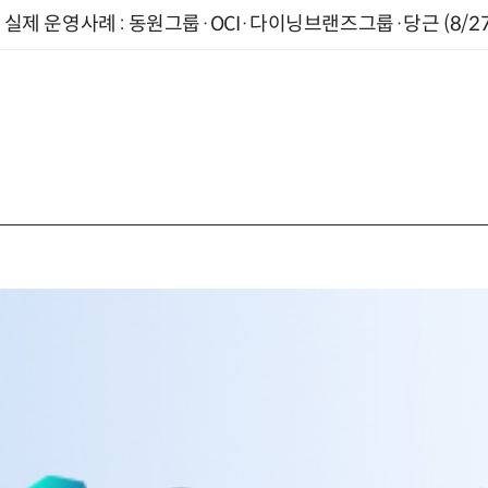
장 실제 운영사례 : 동원그룹·OCI·다이닝브랜즈그룹·당근 (8/27