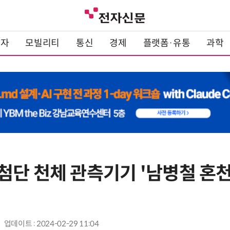
전자
모빌리티
통신
경제
플랫폼·유통
과학
단 천체 관측기기 '남병철 혼천의
업데이트 : 2024-02-29 11:04