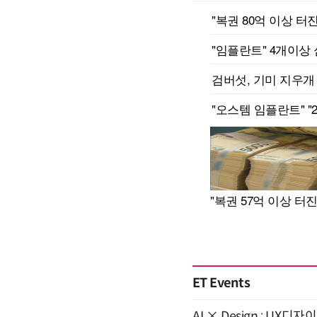
ET Events
AI × Design : U