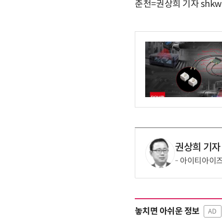
춘천=권상희 기자 shkwo
권상희 기자
아이티아이즈,
놓치면 아쉬운 정보
AD