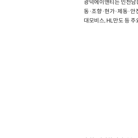
광덕에이앤티는 인천남동
동·조향·현가·제동·안
대모비스, HL만도 등 