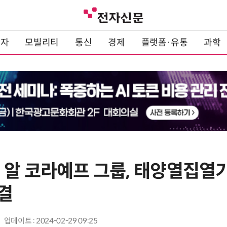
전자
모빌리티
통신
경제
플랫폼·유통
과학
알 코라예프 그룹, 태양열집열기 
결
업데이트 : 2024-02-29 09:25