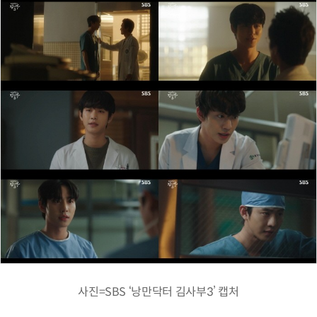
사진=SBS ‘낭만닥터 김사부3’ 캡처