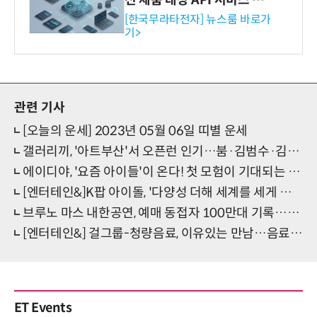
전 제품 대상 API 서비스 제
공…73개 제품 카테고리로
[한국무라타전자] 뉴스룸 바로가
기>
확대
관련 기사
[오늘의 운세] 2023년 05월 06일 띠별 운세
갤러리끼, '아트부산'서 오픈런 인기…붐·김범수·김혜은 등 방문, '달항아리이끼' 매진
에이디야, '요즘 아이들'이 온다! 첫 모험이 기대되는 이유 '셋'
[엔터테인&]K팝 아이돌, '다양성 더해 세계를 세게 품다'
브루노 마스 내한공연, 예매 동접자 100만대 기록…전좌석 매진
[엔터테인&] 걸그룹-청량음료, 이유있는 만남…음료로 본 뉴진스·아이브·(여자)아이들
ET Events