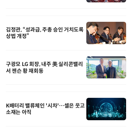
김정관, “성과급, 주총 승인 거치도록
상법 개정”
구광모 LG 회장, 내주 美 실리콘밸리
서 젠슨 황 재회동
K배터리 밸류체인 '시차'…셀은 웃고
소재는 아직