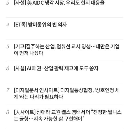
3
[사설] 美 AIDC 냉각 시장, 우리도 현지 대응을
4
[ET톡] 방미통위의 빈 의자
5
[기고]질주하는 산업, 멈춰선 교사 양성…대만은 기업
이 먼저 나섰다
6
[사설] AI 패권·산업 활력 제고에 모두 쏟자
7
[디지털문서 인사이트] 디지털통상협정, '상호인정 체
계'라는 다리가 필요하다
8
[人사이트] 신애라 교원 웰스 앰배서더 “진정한 웰니스
는 균형…지속 가능한 삶 구현해야”