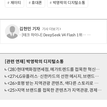
제이티
휴대폰
박영락의 디지털소통
김현민 기자
기사 더보기
[테크 차이나] DeepSeek V4 Flash 1위… 중국 모델 강세 지속(OpenRouter 주간 AI 모델 사용량 순위)
[관련 연재]
박영락의 디지털소통
〈28〉현대백화점면세점, 메가트렌드를 접목한 혁신적인 디지털소통으로 성과 우뚝
<27>LG유플러스·신한카드의 선한 메시지, 브랜드경쟁력 강화에 새 지평 열다
<26>호평 받는 지역관광 콘텐츠, 색다른 스토리로 여정 길라잡이 톡톡
<25>지역 브랜드를 접목한 콘텐츠가 지역관광, 경제활성화 견인