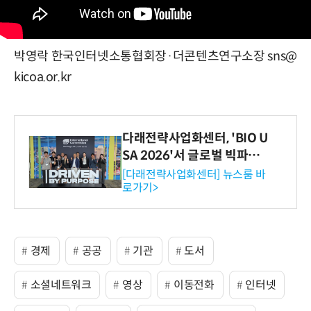
박영락 한국인터넷소통협회장·더콘텐츠연구소장 sns@
kicoa.or.kr
다래전략사업화센터, 'BIO U
SA 2026'서 글로벌 빅파마
와의 비즈니스 미팅 지원…K
[다래전략사업화센터] 뉴스룸 바
로가기>
-바이오 해외 진출 교두보 확
보
경제
공공
기관
도서
소셜네트워크
영상
이동전화
인터넷