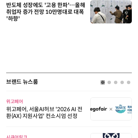
반도체 성장에도 '고용 한파'…올해
취업자 증가 전망 10만명대로 대폭
'하향'
브랜드 뉴스룸
위고페어
위고페어, 서울AI허브 '2026 AI 전
환(AX) 지원사업' 컨소시엄 선정
시큐어링크