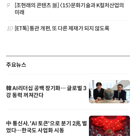
9
[조현래의 콘텐츠 脈] 〈15〉문화기술과 K컬처산업의
미래
10
[ET톡] 통관 개편, 또 다른 제재가 되지 않도록
주요뉴스
韓 AI리더십 공백 장기화… 글로벌 3
강 동력 꺼져간다
中 통신사, 'AI 토큰'으로 분기 2兆 벌
었다…한국도 사업화 시동