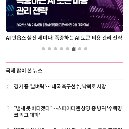
AI 핀옵스 실전 세미나: 폭증하는 AI 토큰 비용 관리 전략
국제 많이 본 뉴스
1
경기 중 '날벼락'… 태국 축구선수, 낙뢰로 사망
2
“냄새 못 버티겠다”…스파이더맨 상영 중 방귀 '수백명
코 막고 대피'