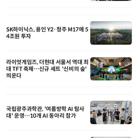
SK하이닉스, 용인 Y2·청주 M17에 5
4조원 투자
라이엇게임즈, 더현대 서울서 역대 최
대 TFT 축제…신규 세트 '신비의 숲'
띄운다
국립광주과학관, '여름방학 AI 탐사
대' 운영…10개 AI 동아리 참가