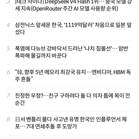
3
[테크 차이나] DeepSeek V4 Flash 1위… 중국 모델 강
세 지속(OpenRouter 주간 AI 모델 사용량 순위)
4
삼전닉스 앞세운 한국, '1119억달러' 처음으로 일본 앞
섰다
5
폭염에 다뉴브 강바닥서 드러난 '나치 침몰선'… 암반
폭파해 물길까지 바꾼다
6
“韓, 향후 5년 메모리 최강국 유지…엔비디아, HBM 독
주 흔들”
7
진정한 우정?…친구 구하려다 둘 다 의자 틈에 목이 낀
순간
8
日서 벤틀리 몰다 사고낸 유명 한국인 인플루언서 체
포… 7대 연쇄추돌 후 도망가