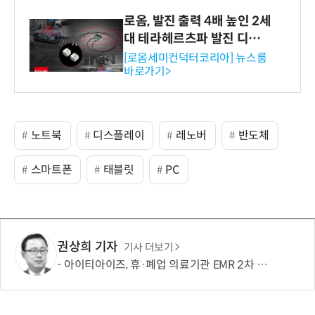
로옴, 발진 출력 4배 높인 2세
대 테라헤르츠파 발진 디바이
스 개발
[로옴세미컨덕터코리아] 뉴스룸
바로가기>
노트북
디스플레이
레노버
반도체
스마트폰
태블릿
PC
권상희 기자
기사 더보기
아이티아이즈, 휴·폐업 의료기관 EMR 2차 확산사업 연속 수주…국가 의료데이터 플랫폼 경쟁력 강화