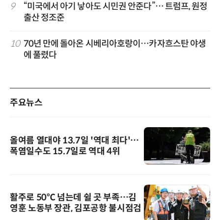
9
“미국에서 아기 낳아도 시민권 안준다”… 트럼프, 원정
출산 정조준
10
70년 만에 돌아온 시베리아호랑이…카자흐스탄 야생
에 풀렸다
주요뉴스
올여름 열대야 13.7일 '역대 최다'…
폭염일수도 15.7일로 역대 4위
활주로 50℃ 넘는데 쉴 곳 부족…김
영훈 노동부 장관, 김포공항 불시점검