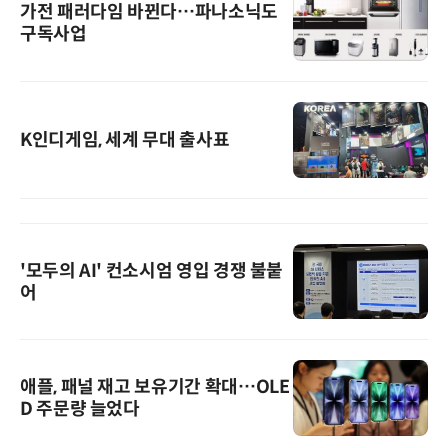
가전 패러다임 바뀐다…파나소닉도
구독사업
K인디게임, 세계 무대 출사표
'모두의 AI' 컨소시엄 영입 경쟁 불붙
어
애플, 패널 재고 보유기간 확대…OLE
D 주문량 늘었다