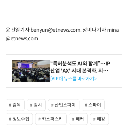
윤건일기자 benyun@etnews.com, 정미나기자 mina
@etnews.com
“특허분석도 AI와 함께”…IP
산업 'AX' 시대 본격화, 지식
재산처 1호 AI IP데이터분석
[AIPD] 뉴스룸 바로가기>
사 탄생
감독
감시
산업스파이
스파이
정보수집
카스퍼스키
해커
해킹