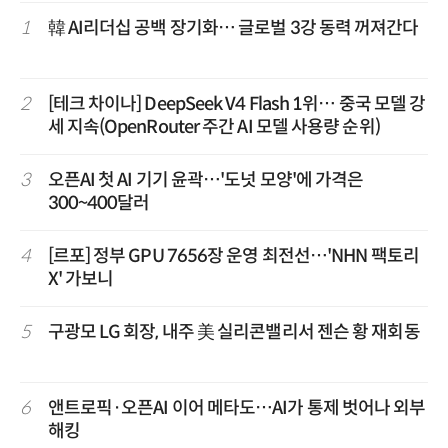
1
韓 AI리더십 공백 장기화… 글로벌 3강 동력 꺼져간다
2
[테크 차이나] DeepSeek V4 Flash 1위… 중국 모델 강
세 지속(OpenRouter 주간 AI 모델 사용량 순위)
3
오픈AI 첫 AI 기기 윤곽…'도넛 모양'에 가격은
300~400달러
4
[르포] 정부 GPU 7656장 운영 최전선…'NHN 팩토리
X' 가보니
5
구광모 LG 회장, 내주 美 실리콘밸리서 젠슨 황 재회동
6
앤트로픽·오픈AI 이어 메타도…AI가 통제 벗어나 외부
해킹