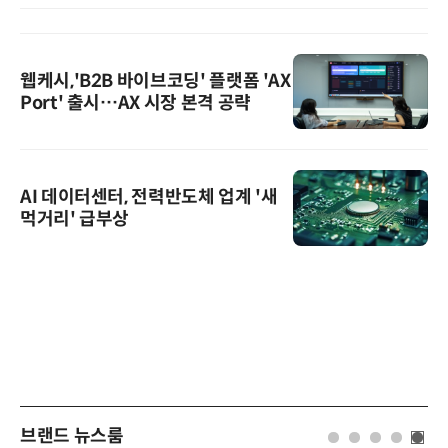
웹케시,'B2B 바이브코딩' 플랫폼 'AX
Port' 출시…AX 시장 본격 공략
AI 데이터센터, 전력반도체 업계 '새
먹거리' 급부상
브랜드 뉴스룸