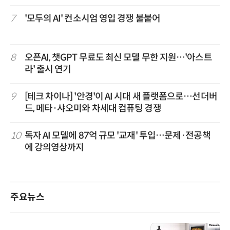
7
'모두의 AI' 컨소시엄 영입 경쟁 불붙어
8
오픈AI, 챗GPT 무료도 최신 모델 무한 지원…'아스트
라' 출시 연기
9
[테크 차이나] '안경'이 AI 시대 새 플랫폼으로…선더버
드, 메타·샤오미와 차세대 컴퓨팅 경쟁
10
독자 AI 모델에 87억 규모 '교재' 투입…문제·전공책
에 강의영상까지
주요뉴스