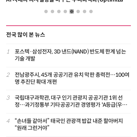
전국 많이 본 뉴스
1
포스텍·삼성전자, 3D 낸드(NAND) 반도체 한계 넘는
기술 개발
2
전남광주시, 45개 공공기관 유치 막판 총력전…100여
명 추진단 확대 개편
3
국립대구과학관, 대구 인기 관광지 공공기관 1위 선
정…과기정통부 기타공공기관 경영평가 'A등급(우수)'
겹경사
4
“손녀들 같아서” 태국인 관광객 밥값 내준 할아버지
“원래 그런거야”