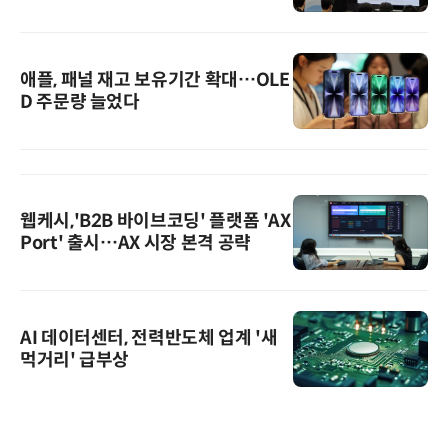
애플, 패널 재고 보유기간 확대…OLE
D 주문량 늘었다
웹케시,'B2B 바이브코딩' 플랫폼 'AX
Port' 출시…AX 시장 본격 공략
AI 데이터센터, 전력반도체 업계 '새
먹거리' 급부상