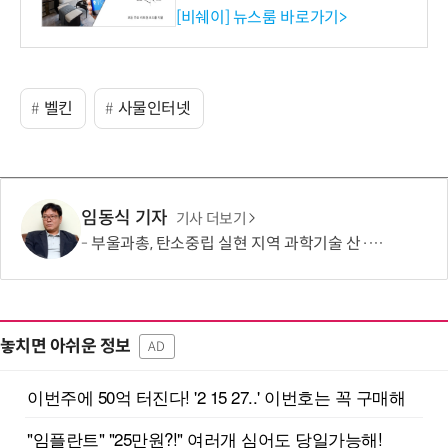
리즈 IR 수신기 출시
[비쉐이] 뉴스룸 바로가기>
벨킨
사물인터넷
임동식 기자
기사 더보기
부울과총, 탄소중립 실현 지역 과학기술 산·학·연·관 협력 모색
놓치면 아쉬운 정보
AD