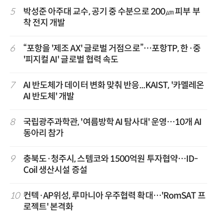
5
박성준 아주대 교수, 공기 중 수분으로 200㎛ 피부 부
착 전지 개발
6
“포항을 '제조 AX' 글로벌 거점으로”…포항TP, 한·중
'피지컬 AI' 글로벌 협력 속도
7
AI 반도체가 데이터 변화 맞춰 반응...KAIST, '카멜레온
AI 반도체' 개발
8
국립광주과학관, '여름방학 AI 탐사대' 운영…10개 AI
동아리 참가
9
충북도·청주시, 스템코와 1500억원 투자협약…ID-
Coil 생산시설 증설
10
컨텍·AP위성, 루마니아 우주협력 확대…'RomSAT 프
로젝트' 본격화