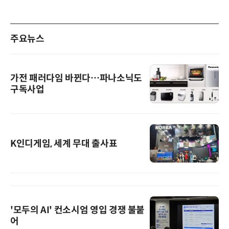
주요뉴스
가전 패러다임 바뀐다…파나소닉도
구독사업
K인디게임, 세계 무대 출사표
'모두의 AI' 컨소시엄 영입 경쟁 불붙
어