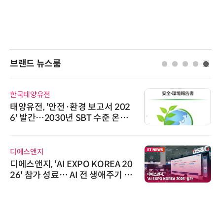
브랜드 뉴스룸
한국태양유전
태양유전, '안전·환경 보고서 202
6' 발간…2030년 SBT 수준 온실
가스 감축 추진
디에스앤지
디에스앤지, 'AI EXPO KOREA 20
26' 참가 성료… AI 전 생애주기 아
우르는 통합 솔루션 선봬