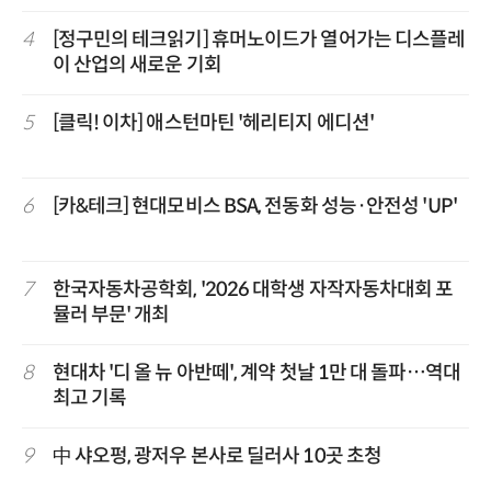
4
[정구민의 테크읽기] 휴머노이드가 열어가는 디스플레
이 산업의 새로운 기회
5
[클릭! 이차] 애스턴마틴 '헤리티지 에디션'
6
[카&테크] 현대모비스 BSA, 전동화 성능·안전성 'UP'
7
한국자동차공학회, '2026 대학생 자작자동차대회 포
뮬러 부문' 개최
8
현대차 '디 올 뉴 아반떼', 계약 첫날 1만 대 돌파…역대
최고 기록
9
中 샤오펑, 광저우 본사로 딜러사 10곳 초청