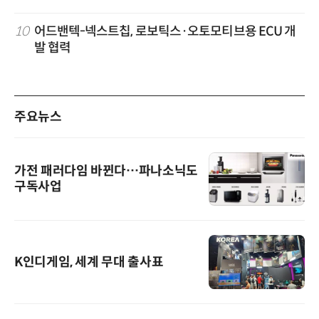
10
어드밴텍-넥스트칩, 로보틱스·오토모티브용 ECU 개
발 협력
주요뉴스
가전 패러다임 바뀐다…파나소닉도
구독사업
K인디게임, 세계 무대 출사표