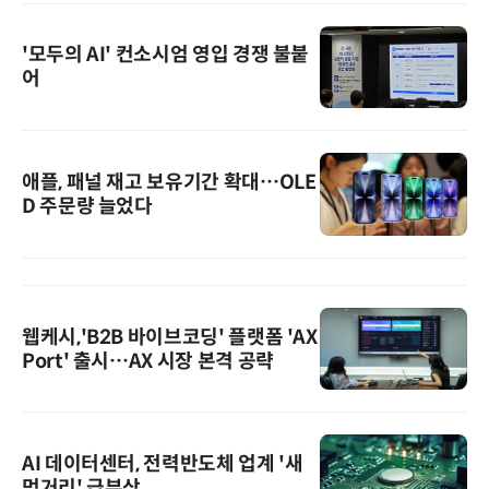
'모두의 AI' 컨소시엄 영입 경쟁 불붙
어
애플, 패널 재고 보유기간 확대…OLE
D 주문량 늘었다
웹케시,'B2B 바이브코딩' 플랫폼 'AX
Port' 출시…AX 시장 본격 공략
AI 데이터센터, 전력반도체 업계 '새
먹거리' 급부상