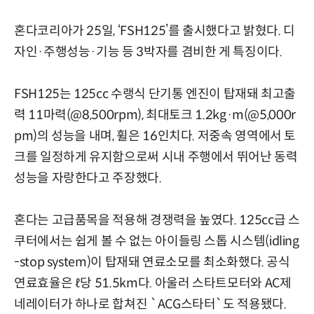
혼다코리아가 25일, ‘FSH125’를 출시했다고 밝혔다. 디
자인·주행성능·기능 등 3박자를 겸비한 게 특징이다.
FSH125는 125cc 수랭식 단기통 엔진이 탑재돼 최고출
력 11마력(@8,500rpm), 최대토크 1.2kg·m(@5,000r
pm)의 성능을 내며, 휠은 16인치다. 저중속 영역에서 토
크를 일정하게 유지함으로써 시내 주행에서 뛰어난 동력
성능을 자랑한다고 주장했다.
혼다는 고급품목을 적용해 경쟁력을 높였다. 125cc급 스
쿠터에서는 쉽게 볼 수 없는 아이들링 스톱 시스템(idling
-stop system)이 탑재돼 연료소모를 최소화했다. 공식
연료효율은 ℓ당 51.5km다. 아울러 스타트모터와 AC제
네레이터가 하나로 합쳐진 `ACG스타터`도 적용됐다.