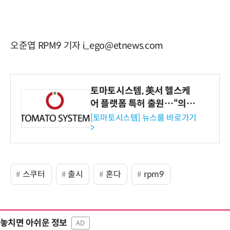
오준엽 RPM9 기자 i_ego@etnews.com
토마토시스템, 美서 헬스케
어 플랫폼 특허 출원…“의료
기관·보험사 공략”
[토마토시스템] 뉴스룸 바로가기
>
스쿠터
출시
혼다
rpm9
놓치면 아쉬운 정보
AD