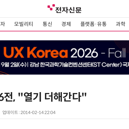
전자
모빌리티
통신
경제
플랫폼·유통
과학
6전, "열기 더해간다"
업데이트 : 2014-02-14 22:04