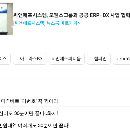
씨앤에프시스템, 오웬스그룹과 공공 ERP·DX 사업 협
[씨앤에프시스템] 뉴스룸 바로가기>
이스
아트라스BX
인제스피디움
챔피언
rpm