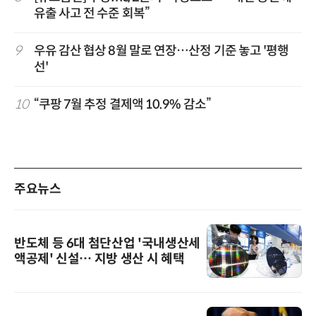
유출 사고 전 수준 회복”
9
우유 감산 협상 8월 말로 연장…산정 기준 놓고 '평행
선'
10
“쿠팡 7월 추정 결제액 10.9% 감소”
주요뉴스
반도체 등 6대 첨단산업 '국내생산세
액공제' 신설… 지방 생산 시 혜택