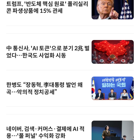
트럼프, '반도체 핵심 원료' 폴리실리
콘 파생상품에 15% 관세
中 통신사, 'AI 토큰'으로 분기 2兆 벌
었다…한국도 사업화 시동
한병도 “장동혁, 李대통령 발언 왜
곡…악의적 정치공세”
네이버, 검색·커머스·결제에 AI 적
용…'풀 퍼널' 수익화 강화