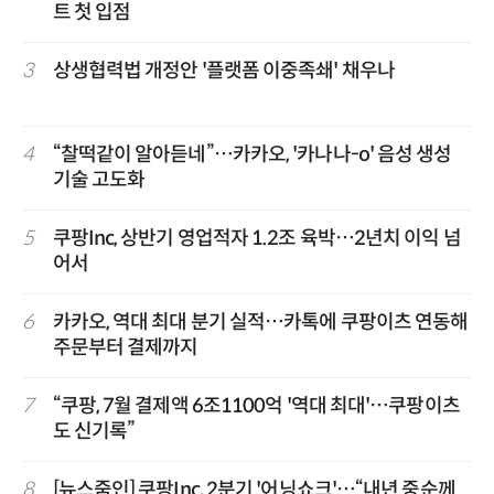
트 첫 입점
3
상생협력법 개정안 '플랫폼 이중족쇄' 채우나
4
“찰떡같이 알아듣네”…카카오, '카나나-o' 음성 생성
기술 고도화
5
쿠팡Inc, 상반기 영업적자 1.2조 육박…2년치 이익 넘
어서
6
카카오, 역대 최대 분기 실적…카톡에 쿠팡이츠 연동해
주문부터 결제까지
7
“쿠팡, 7월 결제액 6조1100억 '역대 최대'…쿠팡이츠
도 신기록”
8
[뉴스줌인] 쿠팡Inc, 2분기 '어닝쇼크'…“내년 중순께