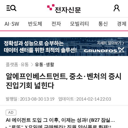
AI·SW
반도체
전자
모빌리티
통신
경제
플랫폼·유통
유통·생활
알에프인베스트먼트, 중소·벤처의 증시
진입기회 넓힌다
발행일 : 2013-08-30 13:19
업데이트 : 2014-02-14 22:03
AI 에이전트 도입 그 이후, 이제는 성과! (8/27 잠실역)