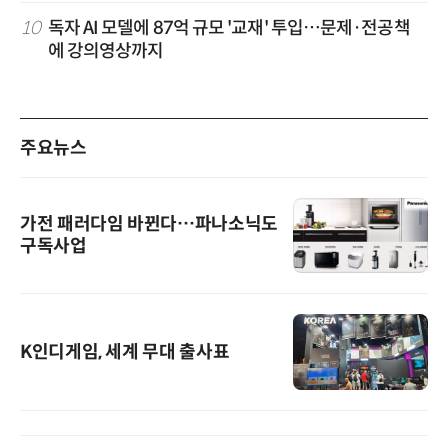
10
독자 AI 모델에 87억 규모 '교재' 투입…문제·전공책
에 강의영상까지
주요뉴스
가전 패러다임 바뀐다…파나소닉도
구독사업
K인디게임, 세계 무대 출사표