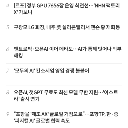
4
[르포] 정부 GPU 7656장 운영 최전선…'NHN 팩토리
X' 가보니
5
구광모 LG 회장, 내주 美 실리콘밸리서 젠슨 황 재회동
6
앤트로픽·오픈AI 이어 메타도…AI가 통제 벗어나 외부
해킹
7
'모두의 AI' 컨소시엄 영입 경쟁 불붙어
8
오픈AI, 챗GPT 무료도 최신 모델 무한 지원…'아스트
라' 출시 연기
9
“포항을 '제조 AX' 글로벌 거점으로”…포항TP, 한·중
'피지컬 AI' 글로벌 협력 속도