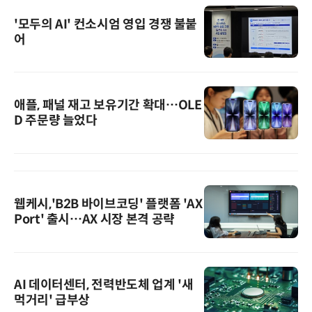
'모두의 AI' 컨소시엄 영입 경쟁 불붙
어
애플, 패널 재고 보유기간 확대…OLE
D 주문량 늘었다
웹케시,'B2B 바이브코딩' 플랫폼 'AX
Port' 출시…AX 시장 본격 공략
AI 데이터센터, 전력반도체 업계 '새
먹거리' 급부상