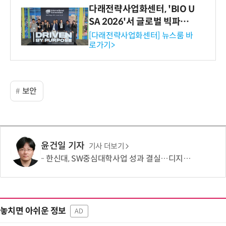
다래전략사업화센터, 'BIO U
SA 2026'서 글로벌 빅파마
와의 비즈니스 미팅 지원…K
[다래전략사업화센터] 뉴스룸 바
로가기>
-바이오 해외 진출 교두보 확
보
보안
윤건일 기자
기사 더보기
한신대, SW중심대학사업 성과 결실…디지털 콘텐츠 인재 양성 '두각'
놓치면 아쉬운 정보
AD