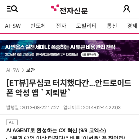
AI·SW
반도체
전자
모빌리티
통신
경제
AI·SW
보안
[ET뷰]무심코 터치했다간...안드로이드
폰 악성 앱 `지뢰밭`
발행일 : 2013-08-22 17:27
업데이트 : 2014-02-14 22:03
AI AGENT로 완성하는 CX 혁신 (9/9 코엑스)