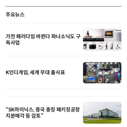
주요뉴스
가전 패러다임 바뀐다 파나소닉도 구
독사업
K인디게임, 세계 무대 출사표
“SK하이닉스, 중국 충칭 패키징공장
지분매각 등 검토”