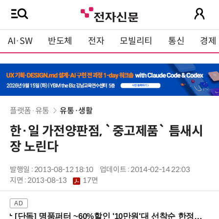
AI·SW
반도체
전자
모빌리티
통신
경제
플랫폼·유통
유통·생활
한·일 가전양판점, `중고제품` 틈새시
장 노린다
발행일 : 2013-08-12 18:10
업데이트 : 2014-02-14 22:03
지면 :
2013-08-13
17면
[단독] 명품퍼터 ~60%할인 '10만원'대 선착순 한정판매!