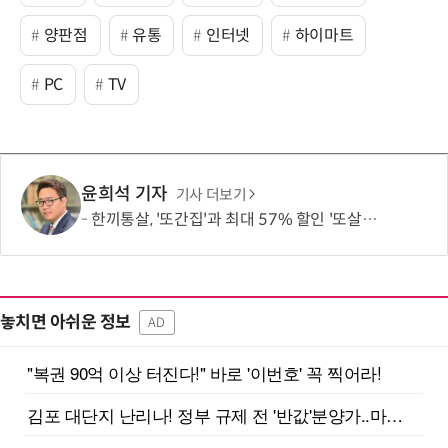
양판점
유통
인터넷
하이마트
PC
TV
윤희석 기자
기사 더보기
한끼통살, '또간집'과 최대 57% 할인 '또살집' 프로모션
놓치면 아쉬운 정보
AD