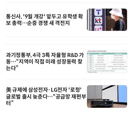
통신사, '9월 개강' 앞두고 유학생 확
보 총력…순증 경쟁 새 격전지
과기정통부, 4극 3특 자율형 R&D 가
동…“지역이 직접 미래 성장동력 찾
는다”
美 규제에 삼성전자·LG전자 '로청'
글로벌 출시 늦춘다…“공급망 재편부
터”