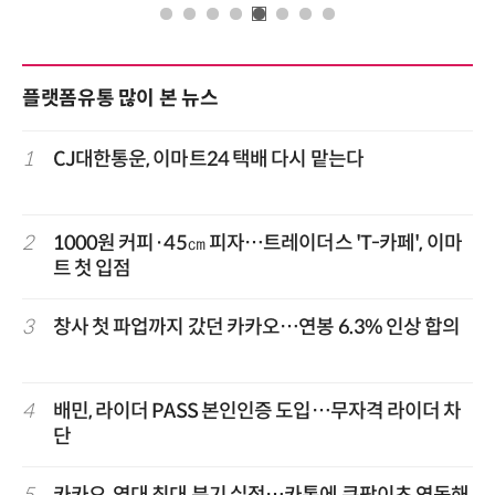
플랫폼유통 많이 본 뉴스
1
CJ대한통운, 이마트24 택배 다시 맡는다
2
1000원 커피·45㎝ 피자…트레이더스 'T-카페', 이마
트 첫 입점
3
창사 첫 파업까지 갔던 카카오…연봉 6.3% 인상 합의
4
배민, 라이더 PASS 본인인증 도입…무자격 라이더 차
단