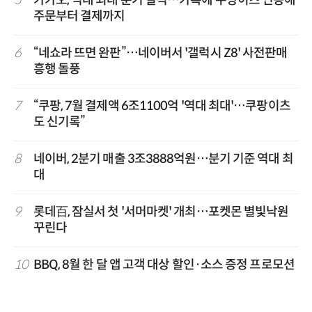
5
카카오, 역대 최대 분기 실적…카톡에 쿠팡이츠 연동해
주문부터 결제까지
6
“네쇼라 뜨면 완판”…네이버서 '갤럭시 Z8' 사전판매
흥행 돌풍
7
“쿠팡, 7월 결제액 6조1100억 '역대 최대'…쿠팡이츠
도 신기록”
8
네이버, 2분기 매출 3조3888억원…분기 기준 역대 최
대
9
롯데百, 잠실서 첫 '서머마켓' 개최…포켓몬 별빛낙원
꾸린다
10
BBQ, 8월 한 달 앱 고객 대상 할인·소스 증정 프로모션