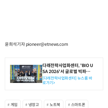
윤희석기자 pioneer@etnews.com
다래전략사업화센터, 'BIO U
SA 2026'서 글로벌 빅파마
와의 비즈니스 미팅 지원…K
[다래전략사업화센터] 뉴스룸 바
로가기>
-바이오 해외 진출 교두보 확
보
게임
냉장고
노트북
스마트폰