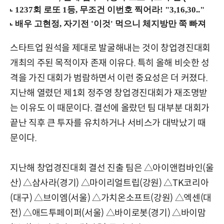
스타트업 원석을 제대로 발굴해내는 것이 창업경진대회
개최의 주된 목적이자 존재 이유다. 특히 올해 비슷한 성
격을 가진 대회가 범람하면서 이런 중요성은 더 커졌다.
지난해 열렸던 제1회 정주영 창업경진대회가 재조명받
는 이유도 이 때문이다. 결선에 올랐던 팀 대부분 대회가
끝난 직후 큰 투자를 유치하거나 서비스가 대박났기 때
문이다.
지난해 창업경진대회 결선 진출 팀은 △아이앤컴바인(울
산) △삼사라(경기) △마이리얼트립(강원) △TK코리아
(대구) △브이엠(서울) △가치온소프트(강원) △엑센(대
전) △애드투페이퍼(서울) △바이로봇(경기) △바이맘