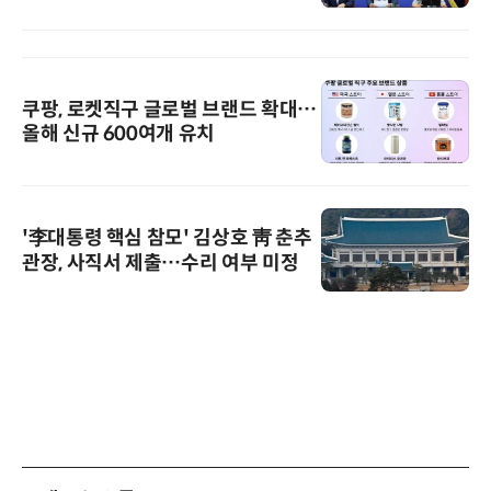
쿠팡, 로켓직구 글로벌 브랜드 확대…
올해 신규 600여개 유치
'李대통령 핵심 참모' 김상호 靑 춘추
관장, 사직서 제출…수리 여부 미정