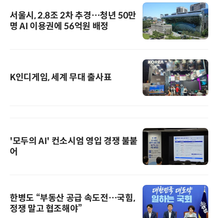
서울시, 2.8조 2차 추경…청년 50만
명 AI 이용권에 56억원 배정
K인디게임, 세계 무대 출사표
'모두의 AI' 컨소시엄 영입 경쟁 불붙
어
한병도 “부동산 공급 속도전…국힘,
정쟁 말고 협조해야”