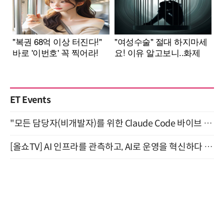
ET Events
"모든 담당자(비개발자)를 위한 Claude Code 바이브 코딩 2-day 부트캠프" 9월 16~17일 개최
[올쇼TV] AI 인프라를 관측하고, AI로 운영을 혁신하다 (8월 11일 생방송)