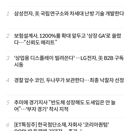
1
삼성전자, 美 국립연구소와 차세대 난방 기술 개발한다
2
보험설계사, 1200%룰 확대 앞두고 '상장 GA'로 쏠렸
다…“신뢰도 메리트”
3
'상업용 디스플레이 빌려쓴다' …LG전자, 美 B2B 구독
시동
4
경찰 압수 코인, 두나무가 보관한다…최종 낙찰자 선정
5
추미애 경기지사 “반도체 성장해도 도세입은 안 늘
어”…'부자 경기' 착시 지적
6
[ET특징주] 한국첨단소재, 자회사 '코리아퀀텀'