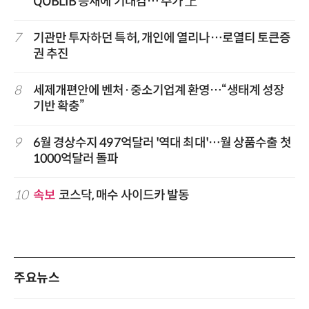
QOBLIB 등재에 기대감… 주가 上
7
기관만 투자하던 특허, 개인에 열리나…로열티 토큰증
권 추진
8
세제개편안에 벤처·중소기업계 환영…“생태계 성장
기반 확충”
9
6월 경상수지 497억달러 '역대 최대'…월 상품수출 첫
1000억달러 돌파
10
속보
코스닥, 매수 사이드카 발동
주요뉴스