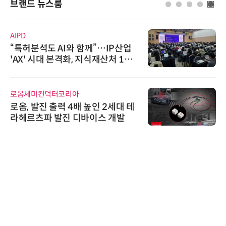
브랜드 뉴스룸
AIPD
“특허분석도 AI와 함께”…IP산업
'AX' 시대 본격화, 지식재산처 1호
AI IP데이터분석사 탄생
로옴세미컨덕터코리아
로옴, 발진 출력 4배 높인 2세대 테
라헤르츠파 발진 디바이스 개발