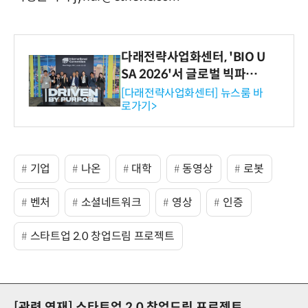
다래전략사업화센터, 'BIO U
SA 2026'서 글로벌 빅파마
와의 비즈니스 미팅 지원…K
[다래전략사업화센터] 뉴스룸 바
로가기>
-바이오 해외 진출 교두보 확
보
기업
나온
대학
동영상
로봇
벤처
소셜네트워크
영상
인증
스타트업 2.0 창업드림 프로젝트
[관련 연재]
스타트업 2.0 창업드림 프로젝트