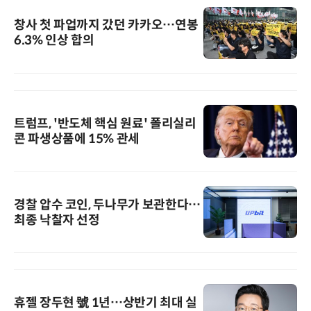
창사 첫 파업까지 갔던 카카오…연봉
6.3% 인상 합의
트럼프, '반도체 핵심 원료' 폴리실리
콘 파생상품에 15% 관세
경찰 압수 코인, 두나무가 보관한다…
최종 낙찰자 선정
휴젤 장두현 號 1년…상반기 최대 실