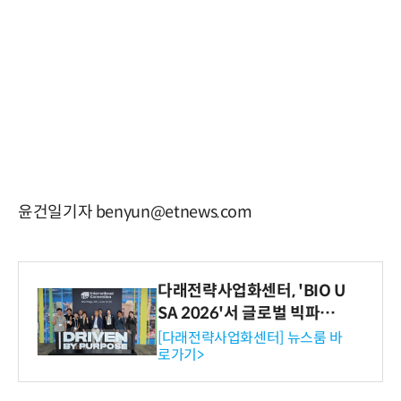
윤건일기자 benyun@etnews.com
다래전략사업화센터, 'BIO U
SA 2026'서 글로벌 빅파마
와의 비즈니스 미팅 지원…K
[다래전략사업화센터] 뉴스룸 바
로가기>
-바이오 해외 진출 교두보 확
보