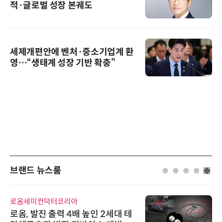
적·글로벌 성장 본궤도
세제개편안에 벤처·중소기업계 환
영…“생태계 성장 기반 확충”
브랜드 뉴스룸
로옴세미컨덕터코리아
로옴, 발진 출력 4배 높인 2세대 테