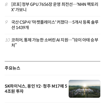
8
[르포] 정부 GPU 7656장 운영 최전선…'NHN 팩토리
X' 가보니
9
국산 CSP사 '마켓플레이스' 커졌다…5개사 등록 솔루
션 1439개
10
코히어, 통제 가능한 소버린 AI 지원…“韓이 아태 승부
처”
주요뉴스
SK하이닉스, 용인 Y2·청주 M17에 5
4조원 투자