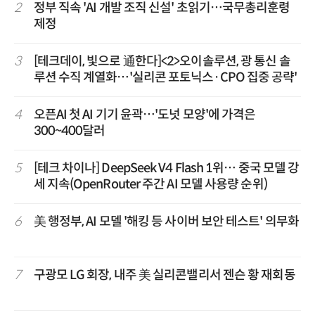
2
정부 직속 'AI 개발 조직 신설' 초읽기…국무총리훈령
제정
3
[테크데이, 빛으로 通한다]<2>오이솔루션, 광 통신 솔
루션 수직 계열화…'실리콘 포토닉스·CPO 집중 공략'
4
오픈AI 첫 AI 기기 윤곽…'도넛 모양'에 가격은
300~400달러
5
[테크 차이나] DeepSeek V4 Flash 1위… 중국 모델 강
세 지속(OpenRouter 주간 AI 모델 사용량 순위)
6
美 행정부, AI 모델 '해킹 등 사이버 보안 테스트' 의무화
7
구광모 LG 회장, 내주 美 실리콘밸리서 젠슨 황 재회동