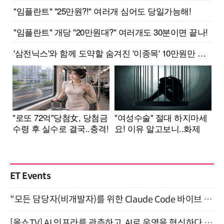
ET Events
"모든 담당자(비개발자)를 위한 Claude Code 바이브 코딩 2-day 부트캠프" 9월 16~17일 개최
[올쇼TV] AI 인프라를 관측하고, AI로 운영을 혁신하다 (8월 11일 생방송)