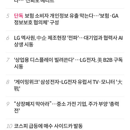
다…“신뢰도 메리트”
5
단독
보험 소비자 개인정보 유출 막는다…'보험·GA
정보보호 협의체' 구성
6
LG 엑사원, 中企 제조현장 '전파'…대기업과 협력사 AI
상생 시동
7
'상업용 디스플레이 빌려쓴다' …LG전자, 美 B2B 구독
시동
8
'게이밍위크' 삼성전자-LG전자 유럽서 TV·모니터 '大
戰'
9
“상장폐지 막아라”…중소 가전 기업, 주가 부양 '총력
전'
10
코스피 급등에 매수 사이드카 발동