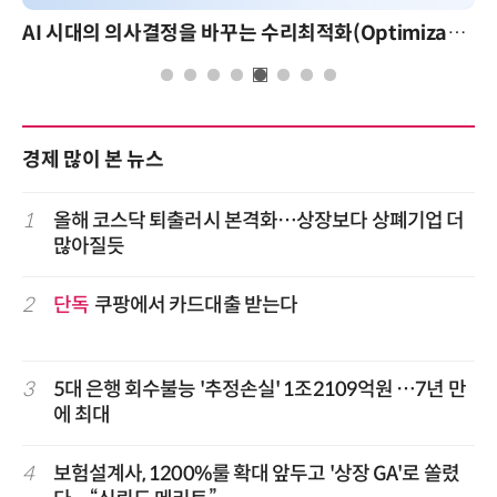
AI 시대의 의사결정을 바꾸는 수리최적화(Optimization): 실제 산업 적용 사례와 활용 전략
경제 많이 본 뉴스
1
올해 코스닥 퇴출러시 본격화…상장보다 상폐기업 더
많아질듯
2
단독
쿠팡에서 카드대출 받는다
3
5대 은행 회수불능 '추정손실' 1조2109억원 …7년 만
에 최대
4
보험설계사, 1200%룰 확대 앞두고 '상장 GA'로 쏠렸