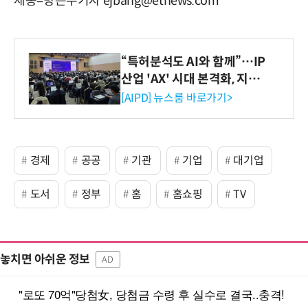
세종=방은주기자 ejbang@etnews.com
“특허분석도 AI와 함께”…IP
산업 'AX' 시대 본격화, 지식
재산처 1호 AI IP데이터분석
[AIPD] 뉴스룸 바로가기>
사 탄생
경제
공공
기관
기업
대기업
도서
정부
홈
홈쇼핑
TV
놓치면 아쉬운 정보
AD