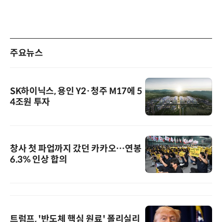
주요뉴스
SK하이닉스, 용인 Y2·청주 M17에 5
4조원 투자
창사 첫 파업까지 갔던 카카오…연봉
6.3% 인상 합의
트럼프, '반도체 핵심 원료' 폴리실리