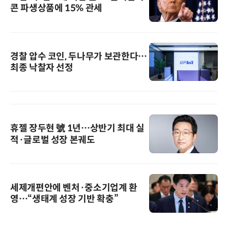
콘 파생상품에 15% 관세
경찰 압수 코인, 두나무가 보관한다…
최종 낙찰자 선정
휴젤 장두현 號 1년…상반기 최대 실
적·글로벌 성장 본궤도
세제개편안에 벤처·중소기업계 환
영…“생태계 성장 기반 확충”