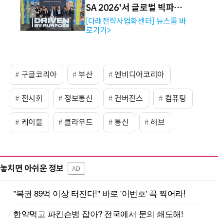
SA 2026'서 글로벌 빅파마
와의 비즈니스 미팅 지원…K
[다래전략사업화센터] 뉴스룸 바
로가기>
-바이오 해외 진출 교두보 확
보
구글코리아
부산
엔비디아코리아
전시회
정보통신
컨버전스
컴퓨팅
케이블
클라우드
통신
허브
놓치면 아쉬운 정보
AD