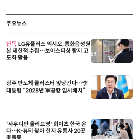
주요뉴스
단독
LG유플러스 익시오, 통화음성원
본 제한적 수집…보이스피싱 탐지 고
도화 활용
광주 반도체 클러스터 앞당긴다…李
대통령 “2028년 軍공항 임시배치”
'사우디판 올리브영' 화이츠 한국 온
다…K-뷰티 찾아 현지 유통사 20곳
총출동