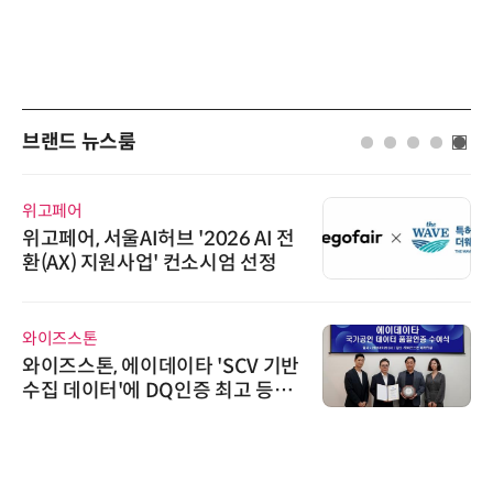
브랜드 뉴스룸
위고페어
위고페어, 서울AI허브 '2026 AI 전
환(AX) 지원사업' 컨소시엄 선정
와이즈스톤
와이즈스톤, 에이데이타 'SCV 기반
수집 데이터'에 DQ인증 최고 등급
수여