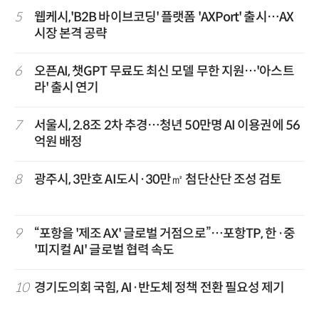
5
웹케시,'B2B 바이브코딩' 플랫폼 'AXPort' 출시…AX
시장 본격 공략
6
오픈AI, 챗GPT 무료도 최신 모델 무한 지원…'아스트
라' 출시 연기
7
서울시, 2.8조 2차 추경…청년 50만명 AI 이용권에 56
억원 배정
8
광주시, 3만호 AI도시·30만㎡ 첨단산단 조성 검토
9
“포항을 '제조 AX' 글로벌 거점으로”…포항TP, 한·중
'피지컬 AI' 글로벌 협력 속도
10
경기도의회 국힘, AI·반도체 정책 전환 필요성 제기