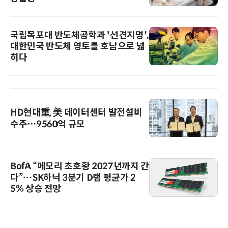
국립목포대 반도체공학과 '선견지명',
대한민국 반도체 영토를 호남으로 넓
히다
HD현대重, 美 데이터센터 발전설비
수주…9560억 규모
BofA “메모리 초호황 2027년까지 간
다”…SK하닉 3분기 D램 평균가 2
5% 상승 전망