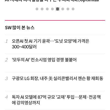
SW 많이 본 뉴스
1
오픈AI 첫 AI 기기 윤곽…'도넛 모양'에 가격은
300~400달러
2
'모두의 AI' 컨소시엄 영입 경쟁 불붙어
3
구광모 LG 회장, 내주 美 실리콘밸리서 젠슨 황 재회동
4
독자 AI 모델에 87억 규모 '교재' 투입…문제·전공책
에 강의영상까지