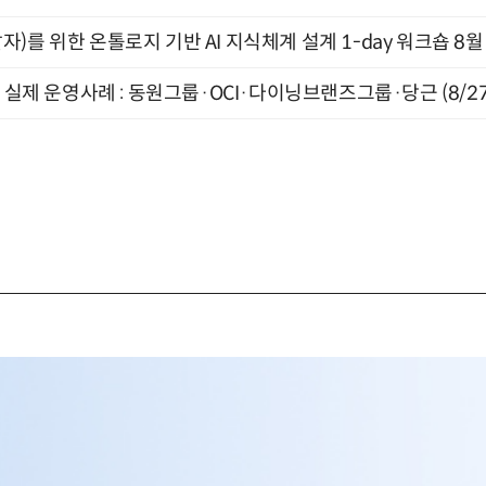
)를 위한 온톨로지 기반 AI 지식체계 설계 1-day 워크숍 8월
장 실제 운영사례 : 동원그룹·OCI·다이닝브랜즈그룹·당근 (8/27