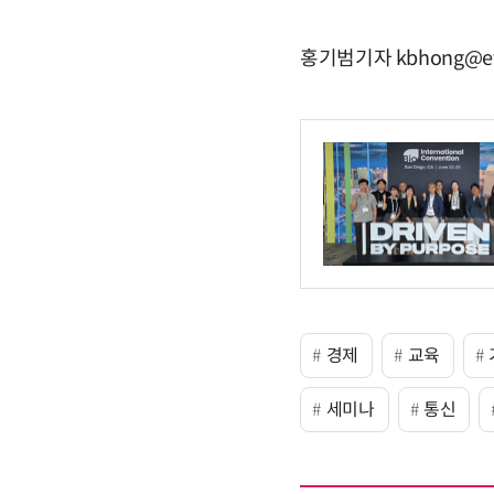
홍기범기자 kbhong@et
경제
교육
세미나
통신