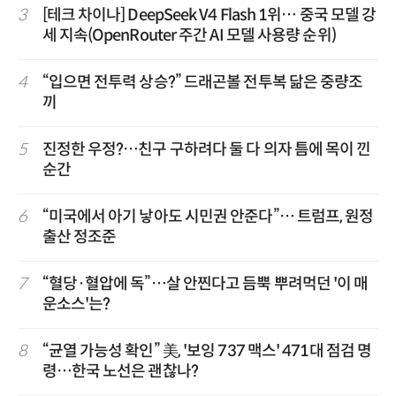
3
[테크 차이나] DeepSeek V4 Flash 1위… 중국 모델 강
세 지속(OpenRouter 주간 AI 모델 사용량 순위)
4
“입으면 전투력 상승?” 드래곤볼 전투복 닮은 중량조
끼
5
진정한 우정?…친구 구하려다 둘 다 의자 틈에 목이 낀
순간
6
“미국에서 아기 낳아도 시민권 안준다”… 트럼프, 원정
출산 정조준
7
“혈당·혈압에 독”…살 안찐다고 듬뿍 뿌려먹던 '이 매
운소스'는?
8
“균열 가능성 확인” 美, '보잉 737 맥스' 471대 점검 명
령…한국 노선은 괜찮나?