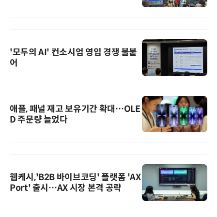
'모두의 AI' 컨소시엄 영입 경쟁 불붙
어
애플, 패널 재고 보유기간 확대…OLE
D 주문량 늘었다
웹케시,'B2B 바이브코딩' 플랫폼 'AX
Port' 출시…AX 시장 본격 공략