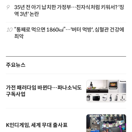
9
35년 전 아기 납치한 가정부…친자식처럼 키워서? '징
역 3년' 논란
10
“통째로 먹으면 1860㎉”…'버터 먹방', 심혈관 건강에
최악
주요뉴스
가전 패러다임 바뀐다…파나소닉도
구독사업
K인디게임, 세계 무대 출사표