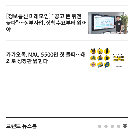
[정보통신 미래모임] “공고 뜬 뒤엔
늦다”…정부사업, 정책수요부터 읽어
야
카카오톡, MAU 5500만 첫 돌파…해
외로 성장판 넓힌다
브랜드 뉴스룸