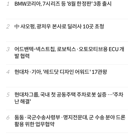
1
BMW코리아, 7시리즈 등 '8월 한정판' 3종 출시
2
中 샤오펑, 광저우 본사로 딜러사 10곳 초청
3
어드밴텍-넥스트칩, 로보틱스·오토모티브용 ECU 개
발 협력
4
현대차·기아, '레드닷 디자인 어워드' 17관왕
5
현대차그룹, 국내 첫 공동주택 주차로봇 실증 …'주차
난 해결'
6
둠둠·국군수송사령부·명지전문대, 군 수송 분야 드론
활용 위한 업무협약