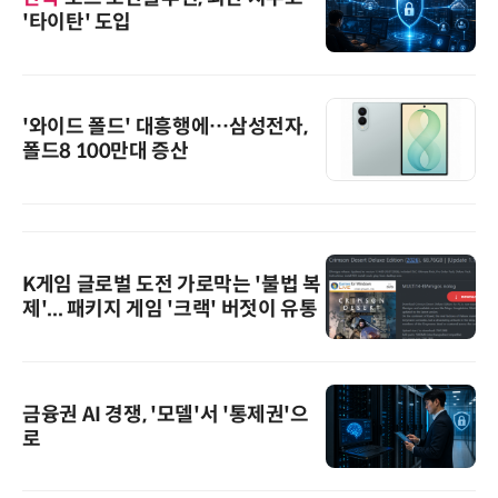
'타이탄' 도입
'와이드 폴드' 대흥행에…삼성전자,
폴드8 100만대 증산
K게임 글로벌 도전 가로막는 '불법 복
제'... 패키지 게임 '크랙' 버젓이 유통
금융권 AI 경쟁, '모델'서 '통제권'으
로