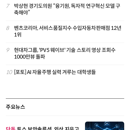
7
박상현 경기도의원 “융기원, 독자적 연구혁신 모델 구
축해야”
8
벤츠코리아, 서비스품질지수 수입자동차판매점 12년
1위
9
현대차그룹, 'PV5 웨이브' 기술 스토리 영상 조회수
1000만뷰 돌파
10
[포토] AI 자율주행 실력 겨루는 대학생들
주요뉴스
단독
토스 보안솔루션, 외산 지우고