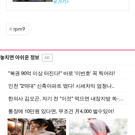
로가기>
-바이오 해외 진출 교두보 확
보
rpm9
놓치면 아쉬운 정보
AD